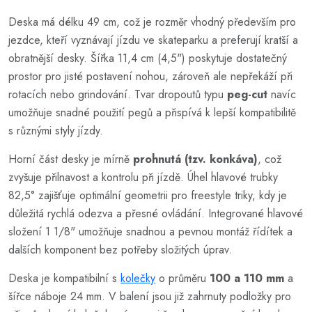
Deska má délku 49 cm, což je rozměr vhodný především pro
jezdce, kteří vyznávají jízdu ve skateparku a preferují kratší a
obratnější desky. Šířka 11,4 cm (4,5") poskytuje dostatečný
prostor pro jisté postavení nohou, zároveň ale nepřekáží při
rotacích nebo grindování. Tvar dropoutů typu
peg-cut
navíc
umožňuje snadné použití pegů a přispívá k lepší kompatibilitě
s různými styly jízdy.
Horní část desky je mírně
prohnutá (tzv. konkáva)
, což
zvyšuje přilnavost a kontrolu při jízdě. Úhel hlavové trubky
82,5° zajišťuje optimální geometrii pro freestyle triky, kdy je
důležitá rychlá odezva a přesné ovládání. Integrované hlavové
složení 1 1/8" umožňuje snadnou a pevnou montáž řídítek a
dalších komponent bez potřeby složitých úprav.
Deska je kompatibilní s
kolečky
o průměru
100 a 110 mm
a
šířce náboje 24 mm. V balení jsou již zahrnuty podložky pro