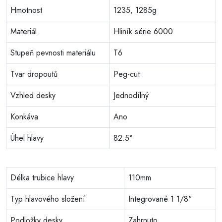
Hmotnost
1235, 1285g
Materiál
Hliník série 6000
Stupeň pevnosti materiálu
T6
Tvar dropoutů
Peg-cut
Vzhled desky
Jednodílný
Konkáva
Ano
Úhel hlavy
82.5°
Délka trubice hlavy
110mm
Typ hlavového složení
Integrované 1 1/8"
Podložky desky
Zahrnuto