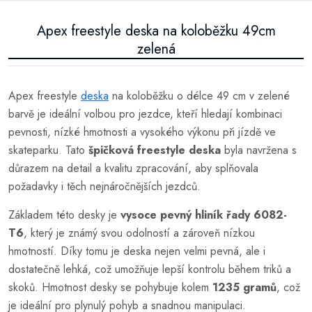
Apex freestyle deska na koloběžku 49cm
zelená
Apex freestyle
deska
na koloběžku o délce 49 cm v zelené
barvě je ideální volbou pro jezdce, kteří hledají kombinaci
pevnosti, nízké hmotnosti a vysokého výkonu při jízdě ve
skateparku. Tato
špičková freestyle deska
byla navržena s
důrazem na detail a kvalitu zpracování, aby splňovala
požadavky i těch nejnáročnějších jezdců.
Základem této desky je
vysoce pevný hliník řady 6082-
T6
, který je známý svou odolností a zároveň nízkou
hmotností. Díky tomu je deska nejen velmi pevná, ale i
dostatečně lehká, což umožňuje lepší kontrolu během triků a
skoků. Hmotnost desky se pohybuje kolem
1235 gramů
, což
je ideální pro plynulý pohyb a snadnou manipulaci.