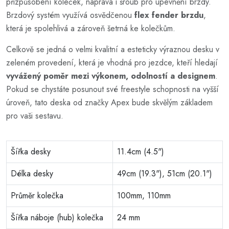
přizpůsobení koleček, náprava i šroub pro upevnění brzdy.
Brzdový systém využívá osvědčenou
flex fender brzdu
,
která je spolehlivá a zároveň šetrná ke kolečkům.
Celkově se jedná o velmi kvalitní a esteticky výraznou desku v
zeleném provedení, která je vhodná pro jezdce, kteří hledají
vyvážený poměr mezi výkonem, odolností a designem
.
Pokud se chystáte posunout své freestyle schopnosti na vyšší
úroveň, tato deska od značky Apex bude skvělým základem
pro vaši sestavu.
Šířka desky
11.4cm (4.5")
Délka desky
49cm (19.3"), 51cm (20.1")
Průměr kolečka
100mm, 110mm
Šířka náboje (hub) kolečka
24 mm