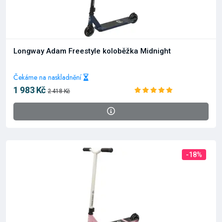
Longway Adam Freestyle koloběžka Midnight
Čekáme na naskladnění
1 983 Kč
2 418 Kč
-18%