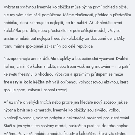
Vybrat tu správnou freestyle koloběžku může být na první pohled složité,
ale my vám s tím rádi pomůžeme. Máme zkušenosti, přehled a především
nabídku, která zahrnuje to nejlepší, co trh nabízí. Ať už hledáte první
koloběžku pro dítě, nebo přecházíte na pokročilejší model, vždy se
snažíme nabídnout nejlepší freestyle koloběžky za dostupné ceny. Díky
tomu máme spokojené zákazníky po celé republice.
Nezapomínejte ani na důležité doplňky a bezpečnostní vybavení. Kvalitní
helma, chrániče kolen a loktů, nebo třeba vosk na grindování – i to patří
ke světu freestylu. S vhodnou výbavou a správným přístupem se může
freestyle koloběžka
stát vaší oblíbenou volnočasovou aktivitou, která
spojuje sport, zábavu i osobní rozvoj.
Ať už sníte o velkých tricích nebo prostě jen hledáte nový způsob, jak se
hýbat a bavit se s kamarády, freestyle koloběžky jsou skvělou volbou.
Nabízejí svobodu, volnost pohybu a nekonečné možnosti pro zlepšování.
Stačí si jen vybrat ten správný model, naskočit a pustit se do toho naplno.
Věříme, že v naší nabídce najdete freestyle koloběžku, která vás chytne