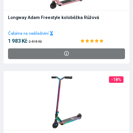
Longway Adam Freestyle koloběžka Růžová
Čekáme na naskladnění
1 983 Kč
2 418 Kč
-18%