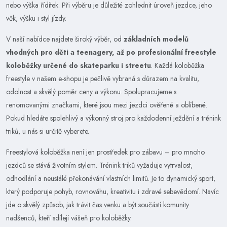
nebo výška řídítek. Při výběru je důležité zohlednit úroveň jezdce, jeho
věk, výšku i styl jízdy.
V naší nabídce najdete široký výběr, od
základních modelů
vhodných pro děti a teenagery, až po profesionální freestyle
koloběžky určené do skateparku i streetu
. Každá koloběžka
freestyle v našem e-shopu je pečlivě vybraná s důrazem na kvalitu,
odolnost a skvělý poměr ceny a výkonu. Spolupracujeme s
renomovanými značkami, které jsou mezi jezdci ověřené a oblíbené.
Pokud hledáte spolehlivý a výkonný stroj pro každodenní ježdění a trénink
triků, u nás si určitě vyberete.
Freestylová koloběžka není jen prostředek pro zábavu – pro mnoho
jezdců se stává životním stylem. Trénink triků vyžaduje vytrvalost,
odhodlání a neustálé překonávání vlastních limitů. Je to dynamický sport,
který podporuje pohyb, rovnováhu, kreativitu i zdravé sebevědomí. Navíc
jde o skvělý způsob, jak trávit čas venku a být součástí komunity
nadšenců, kteří sdílejí vášeň pro koloběžky.