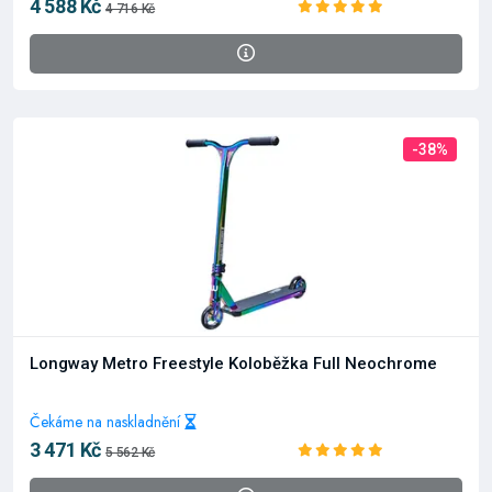
4 588 Kč
4 716 Kč
-38%
Longway Metro Freestyle Koloběžka Full Neochrome
Čekáme na naskladnění
3 471 Kč
5 562 Kč