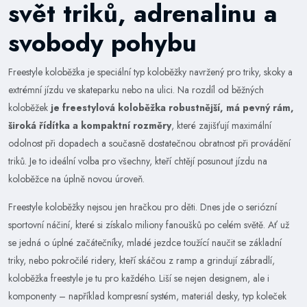
svět triků, adrenalinu a
svobody pohybu
Freestyle koloběžka je speciální typ koloběžky navržený pro triky, skoky a
extrémní jízdu ve skateparku nebo na ulici. Na rozdíl od běžných
koloběžek
je freestylová koloběžka robustnější, má pevný rám,
široká řídítka a kompaktní rozměry
, které zajišťují maximální
odolnost při dopadech a současně dostatečnou obratnost při provádění
triků. Je to ideální volba pro všechny, kteří chtějí posunout jízdu na
koloběžce na úplně novou úroveň.
Freestyle koloběžky nejsou jen hračkou pro děti. Dnes jde o seriózní
sportovní náčiní, které si získalo miliony fanoušků po celém světě. Ať už
se jedná o úplné začátečníky, mladé jezdce toužící naučit se základní
triky, nebo pokročilé ridery, kteří skáčou z ramp a grindují zábradlí,
koloběžka freestyle je tu pro každého. Liší se nejen designem, ale i
komponenty – například kompresní systém, materiál desky, typ koleček