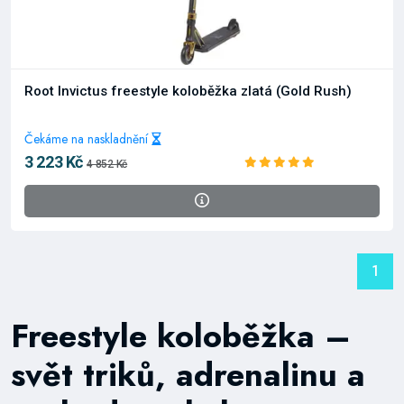
Root Invictus freestyle koloběžka zlatá (Gold Rush)
Čekáme na naskladnění
3 223 Kč
4 852 Kč
1
Freestyle koloběžka –
svět triků, adrenalinu a