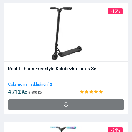
-16%
Root Lithium Freestyle Koloběžka Lotus Se
Čekáme na naskladnění
4 712 Kč
5 580 Kč
-34%