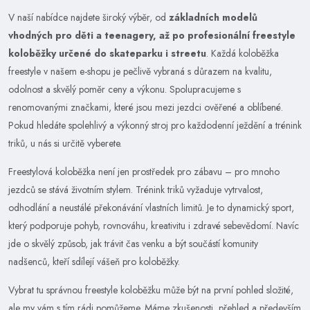
V naší nabídce najdete široký výběr, od
základních modelů
vhodných pro děti a teenagery, až po profesionální freestyle
koloběžky určené do skateparku i streetu
. Každá koloběžka
freestyle v našem e-shopu je pečlivě vybraná s důrazem na kvalitu,
odolnost a skvělý poměr ceny a výkonu. Spolupracujeme s
renomovanými značkami, které jsou mezi jezdci ověřené a oblíbené.
Pokud hledáte spolehlivý a výkonný stroj pro každodenní ježdění a trénink
triků, u nás si určitě vyberete.
Freestylová koloběžka není jen prostředek pro zábavu – pro mnoho
jezdců se stává životním stylem. Trénink triků vyžaduje vytrvalost,
odhodlání a neustálé překonávání vlastních limitů. Je to dynamický sport,
který podporuje pohyb, rovnováhu, kreativitu i zdravé sebevědomí. Navíc
jde o skvělý způsob, jak trávit čas venku a být součástí komunity
nadšenců, kteří sdílejí vášeň pro koloběžky.
Vybrat tu správnou freestyle koloběžku může být na první pohled složité,
ale my vám s tím rádi pomůžeme. Máme zkušenosti, přehled a především