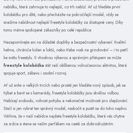
nabídku, která zahrnuje to nejlepší, co trh nabízí. Ať už hledáte první
koloběžku pro dítě, nebo přecházíte na pokročilejší model, vždy se
snažíme nabídnout nejlepší freestyle koloběžky za dostupné ceny. Díky
tomu máme spokojené zákazníky po celé republice.
Nezapomínejte ani na důležité doplňky a bezpečnostní vybavení. Kvalitní
helma, chrániče kolen a loktů, nebo třeba vosk na grindování – i to patří
ke světu freestylu. S vhodnou výbavou a správným přístupem se může
freestyle koloběžka
stát vaší oblíbenou volnočasovou aktivitou, která
spojuje sport, zábavu i osobní rozvoj.
Ať už sníte o velkých tricích nebo prostě jen hledáte nový způsob, jak se
hýbat a bavit se s kamarády, freestyle koloběžky jsou skvělou volbou.
Nabízejí svobodu, volnost pohybu a nekonečné možnosti pro zlepšování.
Stačí si jen vybrat ten správný model, naskočit a pustit se do toho naplno.
Věříme, že v naší nabídce najdete freestyle koloběžku, která vás chytne
za srdce a stane se vaším parťákem na cestě za dobrodružstvím.