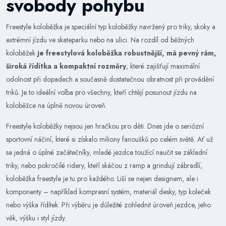
svobody pohybu
Freestyle koloběžka je speciální typ koloběžky navržený pro triky, skoky a
extrémní jízdu ve skateparku nebo na ulici. Na rozdíl od běžných
koloběžek
je freestylová koloběžka robustnější, má pevný rám,
široká řídítka a kompaktní rozměry
, které zajišťují maximální
odolnost při dopadech a současně dostatečnou obratnost při provádění
triků. Je to ideální volba pro všechny, kteří chtějí posunout jízdu na
koloběžce na úplně novou úroveň.
Freestyle koloběžky nejsou jen hračkou pro děti. Dnes jde o seriózní
sportovní náčiní, které si získalo miliony fanoušků po celém světě. Ať už
se jedná o úplné začátečníky, mladé jezdce toužící naučit se základní
triky, nebo pokročilé ridery, kteří skáčou z ramp a grindují zábradlí,
koloběžka freestyle je tu pro každého. Liší se nejen designem, ale i
komponenty – například kompresní systém, materiál desky, typ koleček
nebo výška řídítek. Při výběru je důležité zohlednit úroveň jezdce, jeho
věk, výšku i styl jízdy.