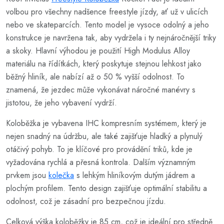
volbou pro všechny nadšence freestyle jízdy, ať už v ulicích
nebo ve skateparcích. Tento model je vysoce odolný a jeho
konstrukce je navržena tak, aby vydržela i ty nejnáročnější triky
a skoky. Hlavní výhodou je použití High Modulus Alloy
materiálu na řídítkách, který poskytuje stejnou lehkost jako
běžný hliník, ale nabízí až o 50 % vyšší odolnost. To
znamená, že jezdec může vykonávat náročné manévry s
jistotou, že jeho vybavení vydrží.
Koloběžka je vybavena IHC kompresním systémem, který je
nejen snadný na údržbu, ale také zajišťuje hladký a plynulý
otáčivý pohyb. To je klíčové pro provádění triků, kde je
vyžadována rychlá a přesná kontrola. Dalším významným
prvkem jsou
kolečka
s lehkým hliníkovým dutým jádrem a
plochým profilem. Tento design zajišťuje optimální stabilitu a
odolnost, což je zásadní pro bezpečnou jízdu.
Celková výška koloběžky je 85 cm, což je ideální pro středně