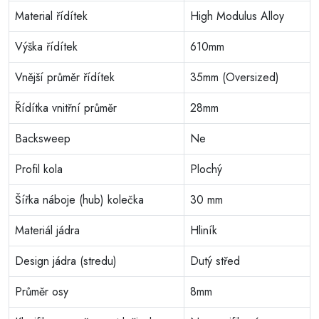
Material řídítek
High Modulus Alloy
Výška řídítek
610mm
Vnější průměr řídítek
35mm (Oversized)
Řídítka vnitřní průměr
28mm
Backsweep
Ne
Profil kola
Plochý
Šířka náboje (hub) kolečka
30 mm
Materiál jádra
Hliník
Design jádra (stredu)
Dutý střed
Průměr osy
8mm