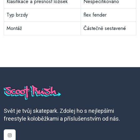
Klasifikace a přesnost ložisek
Nespecifikováno
Typ brzdy
flex fender
Montáž
Částečně sestavené
Svět je tvůj skatepark. Zdolej ho s nejlepšími
freestyle koloběžkami a příslušenstvím od nás.