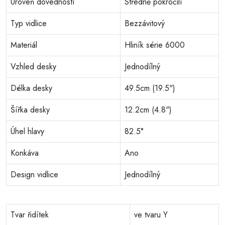
Úroveň dovedností
Středně pokročilí
Typ vidlice
Bezzávitový
Materiál
Hliník série 6000
Vzhled desky
Jednodílný
Délka desky
49.5cm (19.5")
Šířka desky
12.2cm (4.8")
Úhel hlavy
82.5°
Konkáva
Ano
Design vidlice
Jednodílný
Tvar řidítek
ve tvaru Y