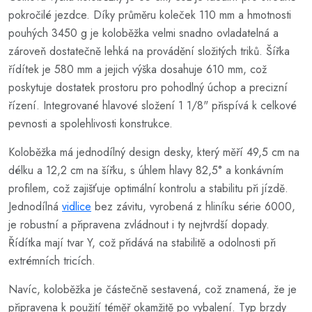
pokročilé jezdce. Díky průměru koleček 110 mm a hmotnosti
pouhých 3450 g je koloběžka velmi snadno ovladatelná a
zároveň dostatečně lehká na provádění složitých triků. Šířka
řídítek je 580 mm a jejich výška dosahuje 610 mm, což
poskytuje dostatek prostoru pro pohodlný úchop a precizní
řízení. Integrované hlavové složení 1 1/8" přispívá k celkové
pevnosti a spolehlivosti konstrukce.
Koloběžka má jednodílný design desky, který měří 49,5 cm na
délku a 12,2 cm na šířku, s úhlem hlavy 82,5° a konkávním
profilem, což zajišťuje optimální kontrolu a stabilitu při jízdě.
Jednodílná
vidlice
bez závitu, vyrobená z hliníku série 6000,
je robustní a připravena zvládnout i ty nejtvrdší dopady.
Řídítka mají tvar Y, což přidává na stabilitě a odolnosti při
extrémních tricích.
Navíc, koloběžka je částečně sestavená, což znamená, že je
připravena k použití téměř okamžitě po vybalení. Typ brzdy