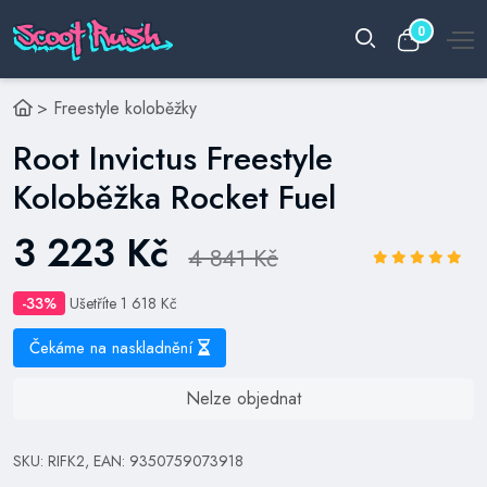
0
>
Freestyle koloběžky
Root Invictus Freestyle
Koloběžka Rocket Fuel
3 223 Kč
4 841 Kč
-33%
Ušetříte 1 618 Kč
Čekáme na naskladnění
Nelze objednat
SKU: RIFK2, EAN: 9350759073918