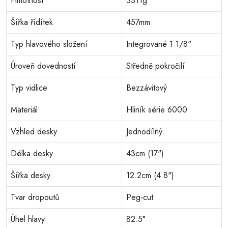
Hmotnost
3311g
Šířka řídítek
457mm
Typ hlavového složení
Integrované 1 1/8"
Úroveň dovedností
Středně pokročilí
Typ vidlice
Bezzávitový
Materiál
Hliník série 6000
Vzhled desky
Jednodílný
Délka desky
43cm (17")
Šířka desky
12.2cm (4.8")
Tvar dropoutů
Peg-cut
Úhel hlavy
82.5°