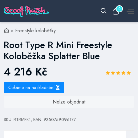
0
>
Freestyle koloběžky
Root Type R Mini Freestyle
Koloběžka Splatter Blue
4 216 Kč
Čekáme na naskladnění
Nelze objednat
SKU: RTRMFK1, EAN: 9350759096177