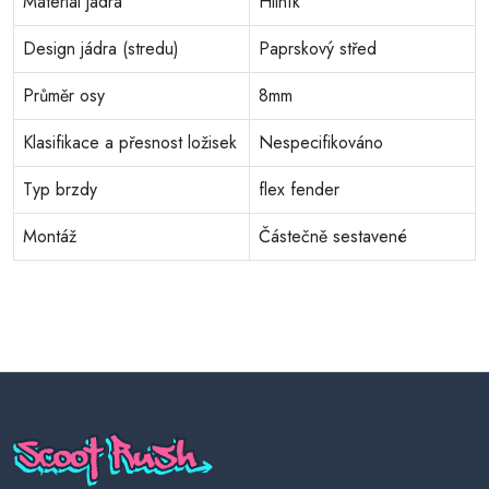
Materiál jádra
Hliník
Design jádra (stredu)
Paprskový střed
Průměr osy
8mm
Klasifikace a přesnost ložisek
Nespecifikováno
Typ brzdy
flex fender
Montáž
Částečně sestavené