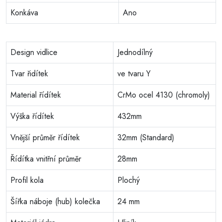
Konkáva
Ano
Design vidlice
Jednodílný
Tvar řidítek
ve tvaru Y
Material řídítek
CrMo ocel 4130 (chromoly)
Výška řídítek
432mm
Vnější průměr řídítek
32mm (Standard)
Řídítka vnitřní průměr
28mm
Profil kola
Plochý
Šířka náboje (hub) kolečka
24 mm