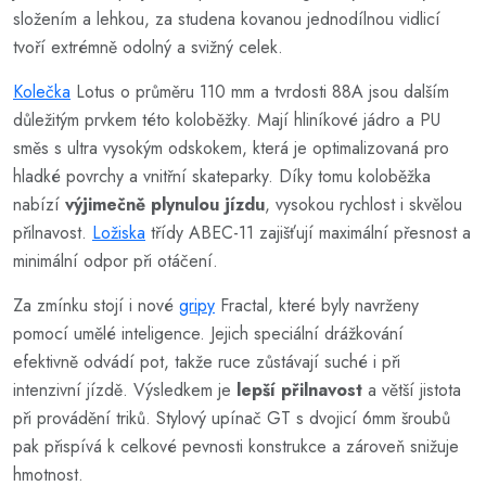
složením a lehkou, za studena kovanou jednodílnou vidlicí
tvoří extrémně odolný a svižný celek.
Kolečka
Lotus o průměru 110 mm a tvrdosti 88A jsou dalším
důležitým prvkem této koloběžky. Mají hliníkové jádro a PU
směs s ultra vysokým odskokem, která je optimalizovaná pro
hladké povrchy a vnitřní skateparky. Díky tomu koloběžka
nabízí
výjimečně plynulou jízdu
, vysokou rychlost i skvělou
přilnavost.
Ložiska
třídy ABEC-11 zajišťují maximální přesnost a
minimální odpor při otáčení.
Za zmínku stojí i nové
gripy
Fractal, které byly navrženy
pomocí umělé inteligence. Jejich speciální drážkování
efektivně odvádí pot, takže ruce zůstávají suché i při
intenzivní jízdě. Výsledkem je
lepší přilnavost
a větší jistota
při provádění triků. Stylový upínač GT s dvojicí 6mm šroubů
pak přispívá k celkové pevnosti konstrukce a zároveň snižuje
hmotnost.