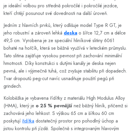
je ideální volbou pro středně pokročilé i pokročilé jezdce,
kteří chtějí posunout své dovednosti na další úroveň.
Jedním z hlavních prvků, který odlišuje model Type R GT, je
jeho robustní a zároveň lehká
deska
o šířce 12,7 cm a délce
49,5 cm. Vyrobena je ze speciální hliníkové slitiny 6061
bohaté na hořčík, která se běžně využívá v leteckém průmyslu.
Tato slitina zajišťuje vysokou pevnost při zachování minimální
hmotnosti. Díky konstrukci s dutými kanály je deska nejen
pevná, ale i výjimečně tuhá, což zvyšuje stabilitu při dopadech.
Tvar dropoutů peg-cut navíc usnadňuje použití pegů při
grindech.
Koloběžka je vybavena řídítky z materiálu High Modulus Alloy
(HMA), který je
o 25 % pevnější
než běžný hliník, přičemž si
zachovává jeho lehkost. S výškou 65 cm a šířkou 60 cm
poskytují
řidítka
dostatečný prostor pro pohodlný úchop a
jistou kontrolu při jízdě. Společně s integrovaným hlavovým