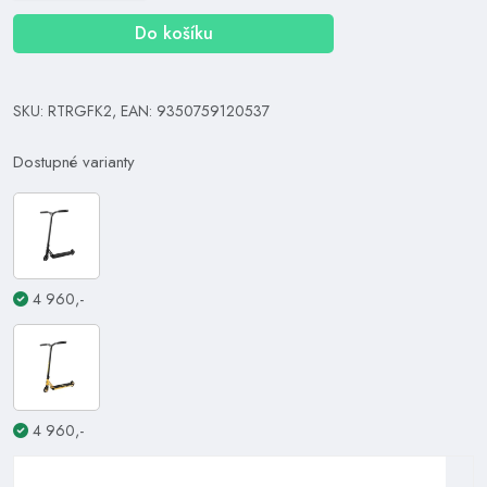
Do košíku
SKU: RTRGFK2, EAN: 9350759120537
Dostupné varianty
4 960,-
4 960,-