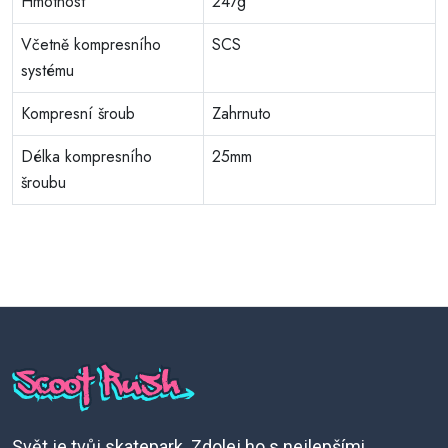
Hmotnost
247g
Včetně kompresního
SCS
systému
Kompresní šroub
Zahrnuto
Délka kompresního
25mm
šroubu
Svět je tvůj skatepark. Zdolej ho s nejlepšími