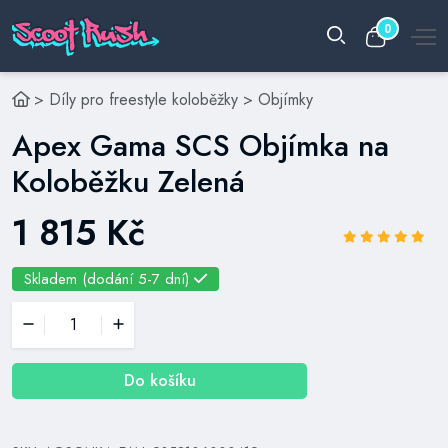
0
>
Díly pro freestyle koloběžky
>
Objímky
Apex Gama SCS Objímka na
Koloběžku Zelená
1 815 Kč
Skladem (dodání 5-7 dní)
Do košíku