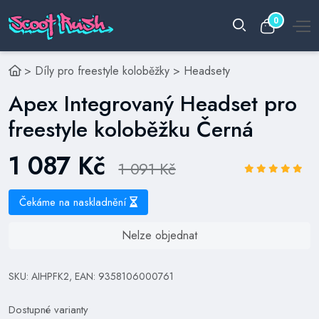
0
>
Díly pro freestyle koloběžky
>
Headsety
Apex Integrovaný Headset pro
freestyle koloběžku Černá
1 087 Kč
1 091 Kč
Čekáme na naskladnění
Nelze objednat
SKU: AIHPFK2, EAN: 9358106000761
Dostupné varianty