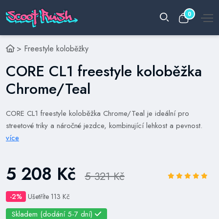
0
>
Freestyle koloběžky
CORE CL1 freestyle koloběžka
Chrome/Teal
CORE CL1 freestyle koloběžka Chrome/Teal je ideální pro
streetové triky a náročné jezdce, kombinující lehkost a pevnost.
více
5 208 Kč
5 321 Kč
-2%
Ušetříte 113 Kč
Skladem (dodání 5-7 dní)