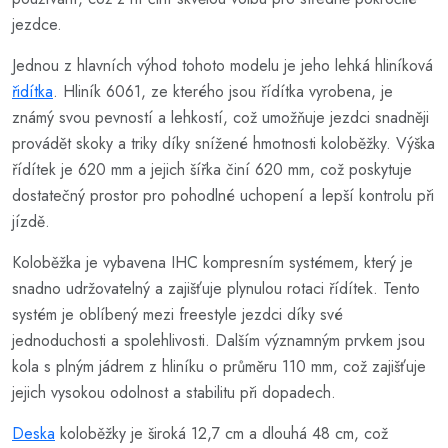
jezdce.
Jednou z hlavních výhod tohoto modelu je jeho lehká hliníková
řidítka
. Hliník 6061, ze kterého jsou řídítka vyrobena, je
známý svou pevností a lehkostí, což umožňuje jezdci snadněji
provádět skoky a triky díky snížené hmotnosti koloběžky. Výška
řídítek je 620 mm a jejich šířka činí 620 mm, což poskytuje
dostatečný prostor pro pohodlné uchopení a lepší kontrolu při
jízdě.
Koloběžka je vybavena IHC kompresním systémem, který je
snadno udržovatelný a zajišťuje plynulou rotaci řídítek. Tento
systém je oblíbený mezi freestyle jezdci díky své
jednoduchosti a spolehlivosti. Dalším významným prvkem jsou
kola s plným jádrem z hliníku o průměru 110 mm, což zajišťuje
jejich vysokou odolnost a stabilitu při dopadech.
Deska
koloběžky je široká 12,7 cm a dlouhá 48 cm, což