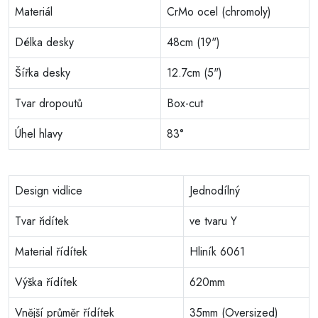
Materiál
CrMo ocel (chromoly)
Délka desky
48cm (19")
Šířka desky
12.7cm (5")
Tvar dropoutů
Box-cut
Úhel hlavy
83°
Design vidlice
Jednodílný
Tvar řidítek
ve tvaru Y
Material řídítek
Hliník 6061
Výška řídítek
620mm
Vnější průměr řídítek
35mm (Oversized)