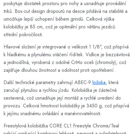
poskytuje dostatek prostoru pro nohy a usnadňuje provádění
triků. Box-cut design dropoutů na desce přidává na stabilitě a
umožňuje lepší uchopení během grindů. Celková výška
koloběžky je 85 cm, což je optimální pro většinu jezdců
střední pokročilosti.
Hlavové složení je integrované o velikosti 1 1/8", což přispívá
k hladkému a plynulému otáčení řídítek. Vidlice je bezzávitová
a jednodílná, vyrobená z odolné CrMo oceli (chromoly), což
zajišťuje dlouhou životnost a odolnost proti opotřebení.
Další technické parametry zahrnují ABEC-9
ložiska
, která
zaručují plynulou a rychlou jízdu. Koloběžka je částečně
sestavená, což usnadňuje její montáž a rychlé uvedení do
provozu. Celková hmotnost koloběžky je 3450 g, což přispívá
k jejímu snadnému ovládání a manévrovatelnosti.
Freestylová koloběžka CORE CL1 Freestyle Chrome/Teal
nabízí vynikající kombinaci lehkosti, pevnosti a ovladatelnosti,