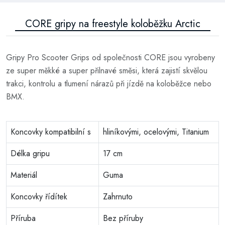
CORE gripy na freestyle koloběžku Arctic
Gripy Pro Scooter Grips od společnosti CORE jsou vyrobeny
ze super měkké a super přilnavé směsi, která zajistí skvělou
trakci, kontrolu a tlumení nárazů při jízdě na koloběžce nebo
BMX.
Koncovky kompatibilní s
hliníkovými, ocelovými, Titanium
Délka gripu
17 cm
Materiál
Guma
Koncovky řídítek
Zahrnuto
Příruba
Bez příruby