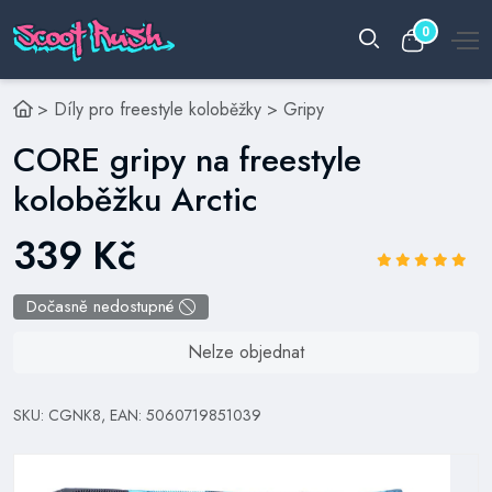
0
>
Díly pro freestyle koloběžky
>
Gripy
CORE gripy na freestyle
koloběžku Arctic
339 Kč
Dočasně nedostupné
Nelze objednat
SKU: CGNK8, EAN: 5060719851039