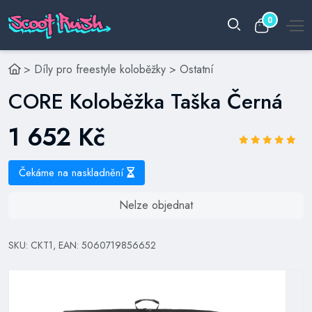
0
>
Díly pro freestyle koloběžky
>
Ostatní
CORE Koloběžka Taška Černá
1 652 Kč
Čekáme na naskladnění
Nelze objednat
SKU: CKT1, EAN: 5060719856652