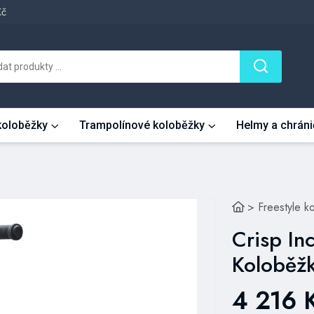
Kč
 koloběžky
Trampolínové koloběžky
Helmy a chráni
>
Freestyle k
Crisp In
Koloběž
4 216 