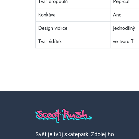
Tvar dropoutů
Peg-cut
Konkáva
Ano
Design vidlice
Jednodílný
Tvar řidítek
ve tvaru T
Svět je tvůj skatepark. Zdolej ho