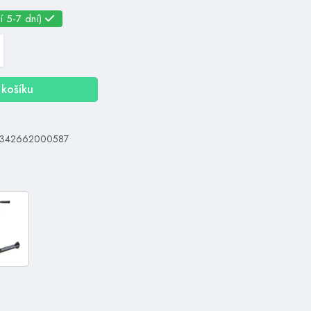
í 5-7 dní)
košíku
 9342662000587