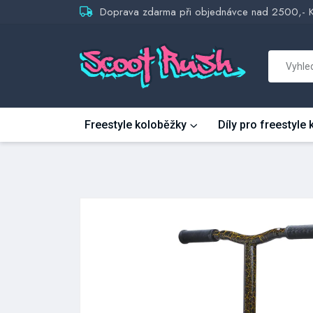
Doprava zdarma při objednávce nad 2500,- 
Freestyle koloběžky
Díly pro freestyle