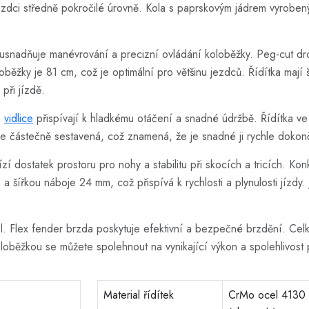
zdci středně pokročilé úrovně. Kola s paprskovým jádrem vyrobeným
usnadňuje manévrování a precizní ovládání koloběžky. Peg-cut dro
oběžky je 81 cm, což je optimální pro většinu jezdců. Řídítka maj
při jízdě.
á
vidlice
přispívají k hladkému otáčení a snadné údržbě. Řídítka ve
je částečně sestavená, což znamená, že je snadné ji rychle dokončit
 dostatek prostoru pro nohy a stabilitu při skocích a tricích. Konkáv
a šířkou náboje 24 mm, což přispívá k rychlosti a plynulosti jízdy.
ol. Flex fender brzda poskytuje efektivní a bezpečné brzdění. Ce
oloběžkou se můžete spolehnout na vynikající výkon a spolehlivost p
Material řídítek
CrMo ocel 4130