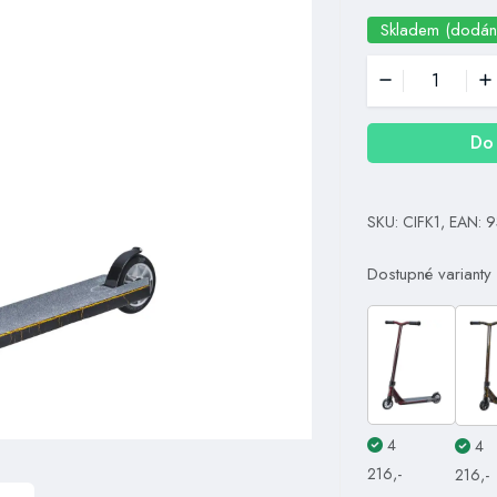
Skladem (dodán
Do 
SKU: CIFK1, EAN:
Dostupné varianty
4
4
216,-
216,-