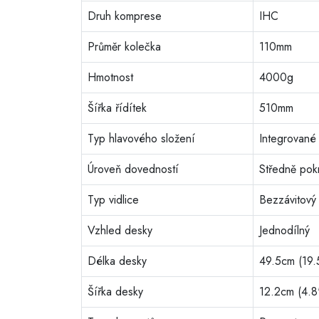
Druh komprese
IHC
Průměr kolečka
110mm
Hmotnost
4000g
Šířka řídítek
510mm
Typ hlavového složení
Integrované
Úroveň dovedností
Středně pokr
Typ vidlice
Bezzávitový
Vzhled desky
Jednodílný
Délka desky
49.5cm (19.
Šířka desky
12.2cm (4.8