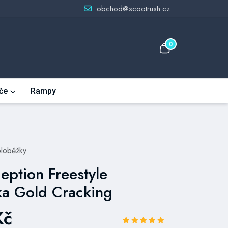
obchod@scootrush.cz
0
če
Rampy
oloběžky
ception Freestyle
ka Gold Cracking
Kč