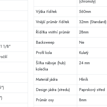
(chromoly)
Výška řídítek
560mm
Vnější průměr řídítek
32mm (Standard)
Řídítka vnitřní průměr
28mm
Backsweep
Ne
 1 1/8"
Profil kola
Kulatý
očilí
Šířka náboje (hub)
24 mm
kolečka
Materiál jádra
Hliník
5")
Design jádra (stredu)
Paprskový střed
")
Průměr osy
8mm