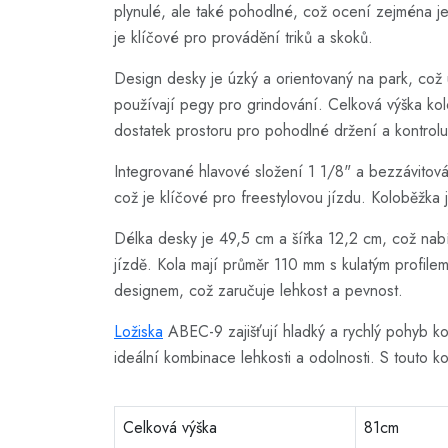
plynulé, ale také pohodlné, což ocení zejména je
je klíčové pro provádění triků a skoků.
Design desky je úzký a orientovaný na park, což 
používají pegy pro grindování. Celková výška kol
dostatek prostoru pro pohodlné držení a kontrolu 
Integrované hlavové složení 1 1/8" a bezzávitov
což je klíčové pro freestylovou jízdu. Koloběžka 
Délka desky je 49,5 cm a šířka 12,2 cm, což nabízí
jízdě. Kola mají průměr 110 mm s kulatým profilem 
designem, což zaručuje lehkost a pevnost.
Ložiska
ABEC-9 zajišťují hladký a rychlý pohyb k
ideální kombinace lehkosti a odolnosti. S touto k
Celková výška
81cm