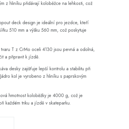
 z hliníku přidávají koloběžce na lehkosti, což
pout deck design je ideální pro jezdce, kteří
í šířku 510 mm a výšku 560 mm, což poskytuje
 tvaru T z CrMo oceli 4130 jsou pevná a odolná,
 a připravit k jízdě.
a desky zajišťuje lepší kontrolu a stabilitu při
 Jádro kol je vyrobeno z hliníku s paprskovým
lková hmotnost koloběžky je 4000 g, což je
ři každém triku a jízdě v skateparku.