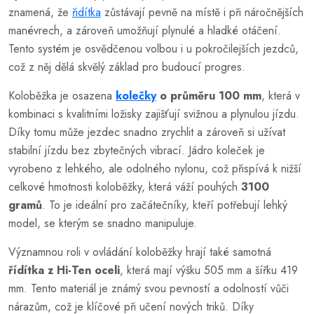
znamená, že
řidítka
zůstávají pevně na místě i při náročnějších
manévrech, a zároveň umožňují plynulé a hladké otáčení.
Tento systém je osvědčenou volbou i u pokročilejších jezdců,
což z něj dělá skvělý základ pro budoucí progres.
Koloběžka je osazena
kolečky
o průměru 100 mm
, která v
kombinaci s kvalitními ložisky zajišťují svižnou a plynulou jízdu.
Díky tomu může jezdec snadno zrychlit a zároveň si užívat
stabilní jízdu bez zbytečných vibrací. Jádro koleček je
vyrobeno z lehkého, ale odolného nylonu, což přispívá k nižší
celkové hmotnosti koloběžky, která váží pouhých
3100
gramů
. To je ideální pro začátečníky, kteří potřebují lehký
model, se kterým se snadno manipuluje.
Významnou roli v ovládání koloběžky hrají také samotná
řídítka z Hi-Ten oceli
, která mají výšku 505 mm a šířku 419
mm. Tento materiál je známý svou pevností a odolností vůči
nárazům, což je klíčové při učení nových triků. Díky