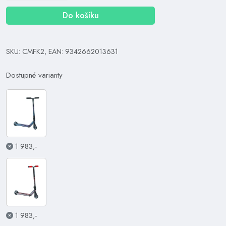
Do košíku
SKU: CMFK2, EAN: 9342662013631
Dostupné varianty
1 983,-
1 983,-