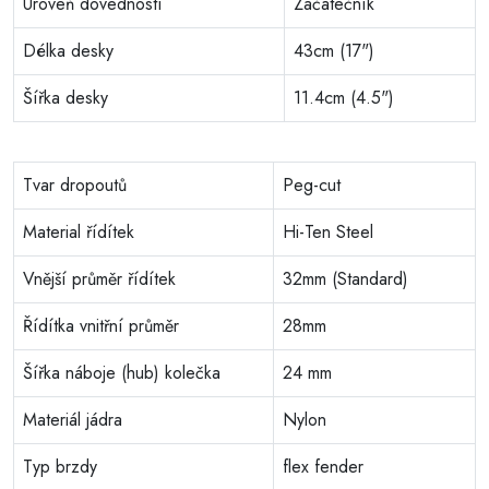
Úroveň dovedností
Začátečník
Délka desky
43cm (17")
Šířka desky
11.4cm (4.5")
Tvar dropoutů
Peg-cut
Material řídítek
Hi-Ten Steel
Vnější průměr řídítek
32mm (Standard)
Řídítka vnitřní průměr
28mm
Šířka náboje (hub) kolečka
24 mm
Materiál jádra
Nylon
Typ brzdy
flex fender