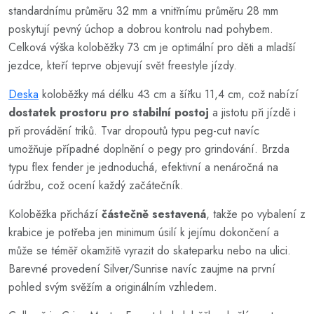
standardnímu průměru 32 mm a vnitřnímu průměru 28 mm
poskytují pevný úchop a dobrou kontrolu nad pohybem.
Celková výška koloběžky 73 cm je optimální pro děti a mladší
jezdce, kteří teprve objevují svět freestyle jízdy.
Deska
koloběžky má délku 43 cm a šířku 11,4 cm, což nabízí
dostatek prostoru pro stabilní postoj
a jistotu při jízdě i
při provádění triků. Tvar dropoutů typu peg-cut navíc
umožňuje případné doplnění o pegy pro grindování. Brzda
typu flex fender je jednoduchá, efektivní a nenáročná na
údržbu, což ocení každý začátečník.
Koloběžka přichází
částečně sestavená
, takže po vybalení z
krabice je potřeba jen minimum úsilí k jejímu dokončení a
může se téměř okamžitě vyrazit do skateparku nebo na ulici.
Barevné provedení Silver/Sunrise navíc zaujme na první
pohled svým svěžím a originálním vzhledem.