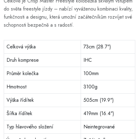
Celkově je Crisp Master Freestyle koloběžka skvělým vstupem
do světa freestyle jízdy – nabízí vyváženou kombinaci kvality,
funkčnosti a designu, která umožní začátečníkům rozvíjet své
schopnosti bezpečně a s radostí.
Celková výška
73cm (28.7")
Druh komprese
IHC
Průměr kolečka
100mm
Hmotnost
3100g
Výška řídítek
505cm (19.9")
Šířka řídítek
419mm (16.4")
Typ hlavového složení
Neintegrované