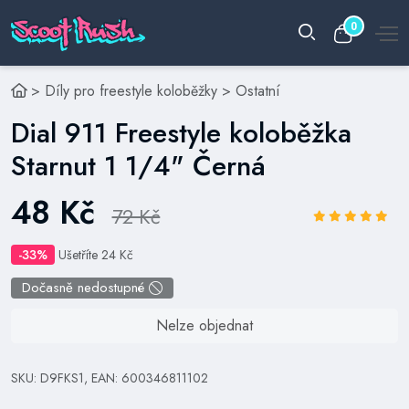
0
>
Díly pro freestyle koloběžky
>
Ostatní
Dial 911 Freestyle koloběžka
Starnut 1 1/4" Černá
48 Kč
72 Kč
-33%
Ušetříte 24 Kč
Dočasně nedostupné
Nelze objednat
SKU: D9FKS1, EAN: 600346811102