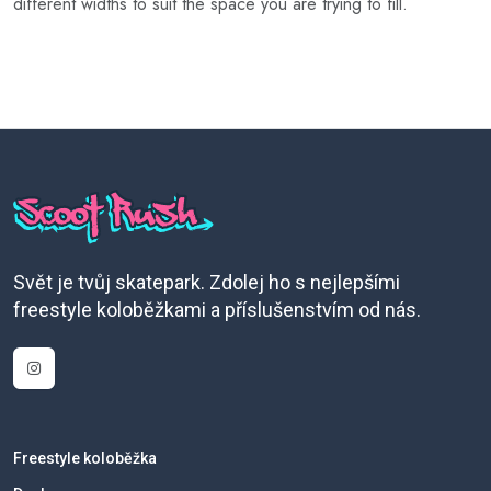
different widths to suit the space you are trying to fill.
Svět je tvůj skatepark. Zdolej ho s nejlepšími
freestyle koloběžkami a příslušenstvím od nás.
Freestyle koloběžka