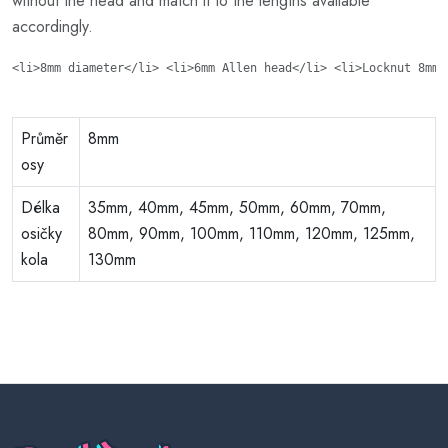
without the head and match it to the lengths available
accordingly.
<li>8mm diameter</li> <li>6mm Allen head</li> <li>Locknut 8mm 
Průměr
8mm
osy
Délka
35mm, 40mm, 45mm, 50mm, 60mm, 70mm,
osičky
80mm, 90mm, 100mm, 110mm, 120mm, 125mm,
kola
130mm