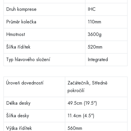
Druh komprese
IHC
Průměr kolečka
110mm
Hmotnost
3600g
Šířka řídítek
520mm
Typ hlavového složení
Integrated
Úroveň dovedností
Začátečník, Středně
pokročilí
Délka desky
49.5cm (19.5")
Šířka desky
11.4cm (4.5")
Výška řídítek
560mm