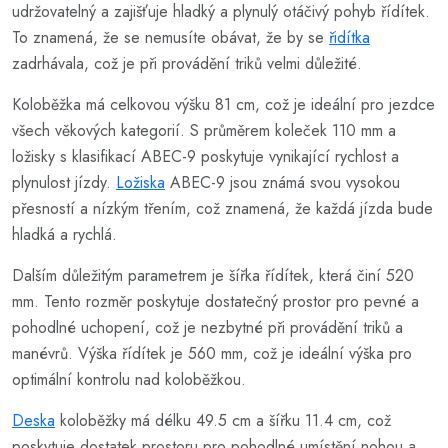
udržovatelný a zajišťuje hladký a plynulý otáčivý pohyb řídítek.
To znamená, že se nemusíte obávat, že by se
řidítka
zadrhávala, což je při provádění triků velmi důležité.
Koloběžka má celkovou výšku 81 cm, což je ideální pro jezdce
všech věkových kategorií. S průměrem koleček 110 mm a
ložisky s klasifikací ABEC-9 poskytuje vynikající rychlost a
plynulost jízdy.
Ložiska
ABEC-9 jsou známá svou vysokou
přesností a nízkým třením, což znamená, že každá jízda bude
hladká a rychlá.
Dalším důležitým parametrem je šířka řídítek, která činí 520
mm. Tento rozměr poskytuje dostatečný prostor pro pevné a
pohodlné uchopení, což je nezbytné při provádění triků a
manévrů. Výška řídítek je 560 mm, což je ideální výška pro
optimální kontrolu nad koloběžkou.
Deska
koloběžky má délku 49.5 cm a šířku 11.4 cm, což
poskytuje dostatek prostoru pro pohodlné umístění nohou a