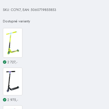
SKU: CCFK7, EAN: 5060719855853
Dostupné varianty
2 727,-
2 975,-