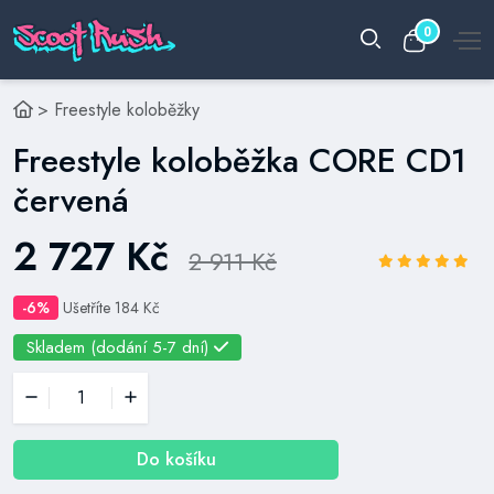
0
>
Freestyle koloběžky
Freestyle koloběžka CORE CD1
červená
2 727 Kč
2 911 Kč
-6%
Ušetříte 184 Kč
Skladem (dodání 5-7 dní)
Do košíku