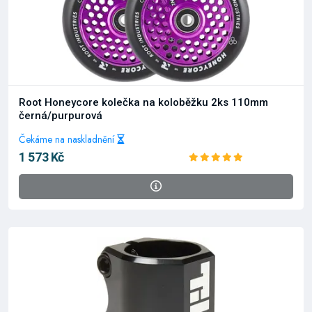
Root Honeycore kolečka na koloběžku 2ks 110mm
černá/purpurová
Čekáme na naskladnění
1 573 Kč