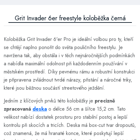
Grit Invader 6er freestyle koloběžka černá
Koloběžka Grit Invader 6'er Pro je ideální volbou pro ty, kteří
se chtějí naplno ponořit do světa pouličního freestylu. Je
navržena tak, aby obstála i v těch nejnáročnějších podmínkách
a nabídla maximální odolnost při každodenním používání v
městském prostředí. Díky pevnému rámu a robustní konstrukci
je připravena zvládnout tvrdé nárazy, přistání a náročné triky,
které jsou běžnou součástí streetového ježdění.
Jedním z klíčových prvků této koloběžky je
precizně
zpracovaná
deska
o délce 56 cm a šířce 15,2 cm. Tato
velikost nabízí dostatek prostoru pro stabilní postoj a lepší
kontrolu při skocích a tricích. Deska má box-cut tvar dropoutů,
což znamená, že má hranaté konce, které poskytují lepší