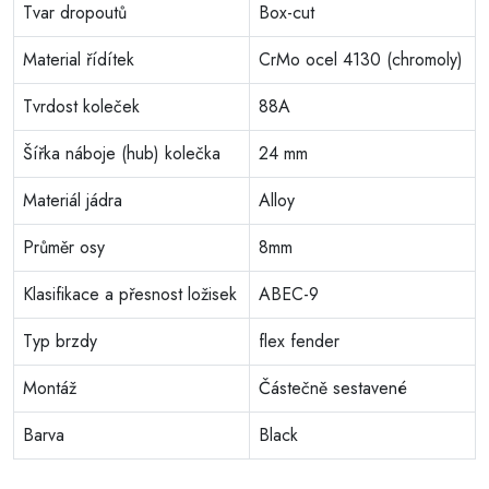
Tvar dropoutů
Box-cut
Material řídítek
CrMo ocel 4130 (chromoly)
Tvrdost koleček
88A
Šířka náboje (hub) kolečka
24 mm
Materiál jádra
Alloy
Průměr osy
8mm
Klasifikace a přesnost ložisek
ABEC-9
Typ brzdy
flex fender
Montáž
Částečně sestavené
Barva
Black