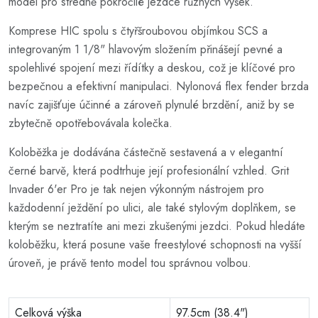
model pro středně pokročilé jezdce různých výšek.
Komprese HIC spolu s čtyřšroubovou objímkou SCS a
integrovaným 1 1/8" hlavovým složením přinášejí pevné a
spolehlivé spojení mezi řídítky a deskou, což je klíčové pro
bezpečnou a efektivní manipulaci. Nylonová flex fender brzda
navíc zajišťuje účinné a zároveň plynulé brzdění, aniž by se
zbytečně opotřebovávala kolečka.
Koloběžka je dodávána částečně sestavená a v elegantní
černé barvě, která podtrhuje její profesionální vzhled. Grit
Invader 6'er Pro je tak nejen výkonným nástrojem pro
každodenní ježdění po ulici, ale také stylovým doplňkem, se
kterým se neztratíte ani mezi zkušenými jezdci. Pokud hledáte
koloběžku, která posune vaše freestylové schopnosti na vyšší
úroveň, je právě tento model tou správnou volbou.
Celková výška
97.5cm (38.4")