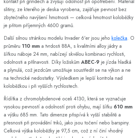
kontakt při grindech a zvyšují odolnost při opotřebení. Materiál
slitiny, ze kterého je deska vyrobena, zajišťuje pevnost bez
zbytečného navýšení hmotnosti — celková hmotnost koloběžky
je přitom příjemných 4600 gramů.
Další silnou stránkou modelu Invader 6'er jsou jeho
kolečka
. O
průměru
110 mm
a tvrdosti 88A, s kvalitními alloy jádry a
šířkou náboje 24 mm, nabízejí skvělou kombinaci rychlosti,
odolnosti a přilnavosti. Díky ložiskům
ABEC-9
je jízda hladká
a plynulá, což jezdcům umožňuje soustředit se na výkon a ne
na technické nedostatky. Výsledkem je lepší kontrola nad
koloběžkou i při vyšších rychlostech.
Řídítka z chromolybdenové oceli 4130, která se vyznačuje
vysokou pevností a odolností proti ohybu, mají šířku
610 mm
a výšku 685 mm. Tato dimenze přispívá k vyšší stabilitě a
přesnosti při provádění triků, jako jsou točení nebo barspiny.
Celková výška koloběžky je 97,5 cm, což z ní činí vhodný