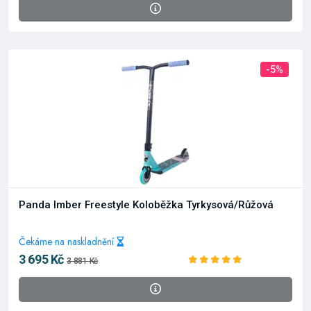
-5%
Panda Imber Freestyle Koloběžka Tyrkysová/Růžová
Čekáme na naskladnění
3 695 Kč
3 881 Kč