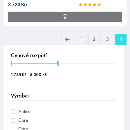
3 720 Kč
1
2
3
4
Cenové rozpětí
Výrobci
Antics
Core
Crisp