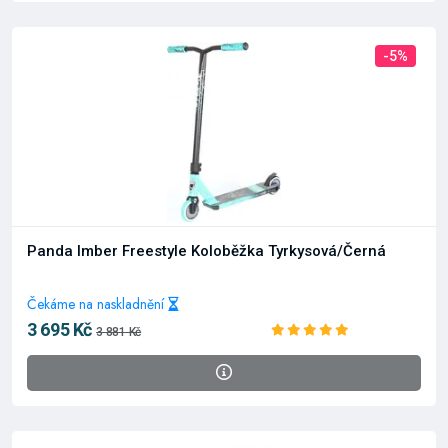
-5%
Panda Imber Freestyle Koloběžka Tyrkysová/Černá
Čekáme na naskladnění
3 695 Kč
3 881 Kč