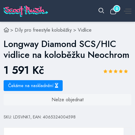
0
>
Díly pro freestyle koloběžky
>
Vidlice
Longway Diamond SCS/HIC
vidlice na koloběžku Neochrom
1 591 Kč
Čekáme na naskladnění
Nelze objednat
SKU: LDSVNK1, EAN: 4065324004598