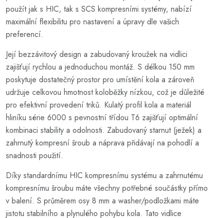
použít jak s HIC, tak s SCS kompresními systémy, nabízí
maximální flexibilitu pro nastavení a úpravy dle vašich
preferencí.
Její bezzávitový design a zabudovaný kroužek na vidlici
zajišťují rychlou a jednoduchou montáž. S délkou 150 mm
poskytuje dostatečný prostor pro umístění kola a zároveň
udržuje celkovou hmotnost koloběžky nízkou, což je důležité
pro efektivní provedení triků. Kulatý profil kola a materiál
hliníku série 6000 s pevnostní třídou T6 zajišťují optimální
kombinaci stability a odolnosti. Zabudovaný starnut (ježek) a
zahrnutý kompresní šroub a náprava přidávají na pohodlí a
snadnosti použití.
Díky standardnímu HIC kompresnímu systému a zahrnutému
kompresnímu šroubu máte všechny potřebné součástky přímo
v balení. S průměrem osy 8 mm a washer/podložkami máte
jistotu stabilního a plynulého pohybu kola. Tato vidlice