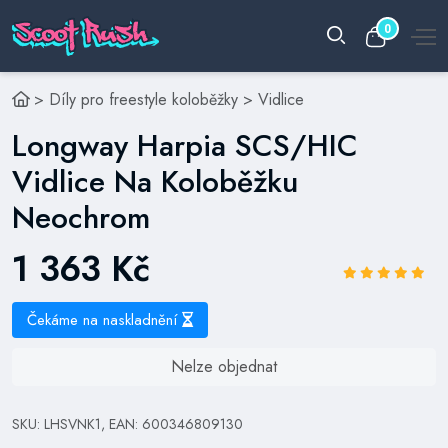
0
>
Díly pro freestyle koloběžky
>
Vidlice
Longway Harpia SCS/HIC
Vidlice Na Koloběžku
Neochrom
1 363 Kč
Čekáme na naskladnění
Nelze objednat
SKU: LHSVNK1, EAN: 600346809130