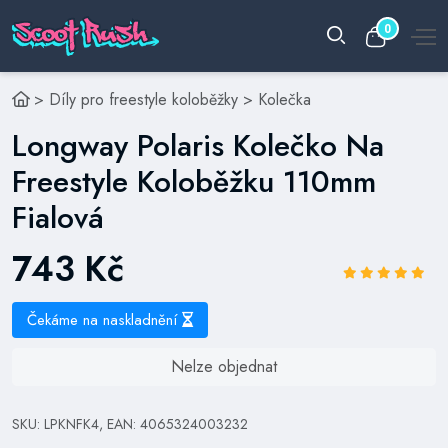
0
>
Díly pro freestyle koloběžky
>
Kolečka
Longway Polaris Kolečko Na
Freestyle Koloběžku 110mm
Fialová
743 Kč
Čekáme na naskladnění
Nelze objednat
SKU: LPKNFK4, EAN: 4065324003232