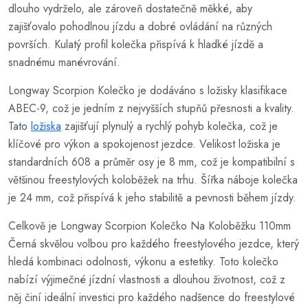
dlouho vydrželo, ale zároveň dostatečně měkké, aby
zajišťovalo pohodlnou jízdu a dobré ovládání na různých
površích. Kulatý profil kolečka přispívá k hladké jízdě a
snadnému manévrování.
Longway Scorpion Kolečko je dodáváno s ložisky klasifikace
ABEC-9, což je jedním z nejvyšších stupňů přesnosti a kvality.
Tato
ložiska
zajišťují plynulý a rychlý pohyb kolečka, což je
klíčové pro výkon a spokojenost jezdce. Velikost ložiska je
standardních 608 a průměr osy je 8 mm, což je kompatibilní s
většinou freestylových koloběžek na trhu. Šířka náboje kolečka
je 24 mm, což přispívá k jeho stabilitě a pevnosti během jízdy.
Celkově je Longway Scorpion Kolečko Na Koloběžku 110mm
Černá skvělou volbou pro každého freestylového jezdce, který
hledá kombinaci odolnosti, výkonu a estetiky. Toto kolečko
nabízí výjimečné jízdní vlastnosti a dlouhou životnost, což z
něj činí ideální investici pro každého nadšence do freestylové