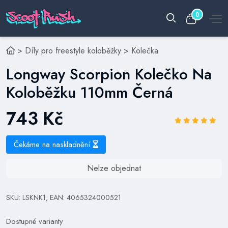
0
>
Díly pro freestyle koloběžky
>
Kolečka
Longway Scorpion Kolečko Na
Koloběžku 110mm Černá
743 Kč
Čekáme na naskladnění
Nelze objednat
SKU: LSKNK1, EAN: 4065324000521
Dostupné varianty