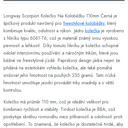
Longway Scorpion Kolečko Na Koloběžku 110mm Černá je
špičkový produkt navržený pro
freestylové koloběžky
, který
kombinuje kvalitu, odolnost a výkon. Jádro
kolečka
je vyrobeno
z hliníku typu 6061-T6, což je materiál známý svou vysokou
pevností a lehkostí. Díky tomuto hliníku je kolečko schopné
odolat intenzivnímu používání a náročným trikům, které jsou
běžné ve freestylové jízdě. Paprskový design jádra nejen že
přidává na estetickém vzhledu kolečka, ale také pomáhá
snižovat jeho hmotnost na pouhých 235 gramů. Tato nízká
hmotnost umožňuje jezdci provádět triky snadněji a s větší
kontrolou.
Kolečko má průměr 110 mm, což je ideální velikost pro
kombinaci rychlosti a stability. Tvrdost kolečka je 88A, což
poskytuje skvělou rovnováhu mezi přilnavostí a odolností proti
opotřebení. To znamená, že kolečko je dostatečně tvrdé, aby