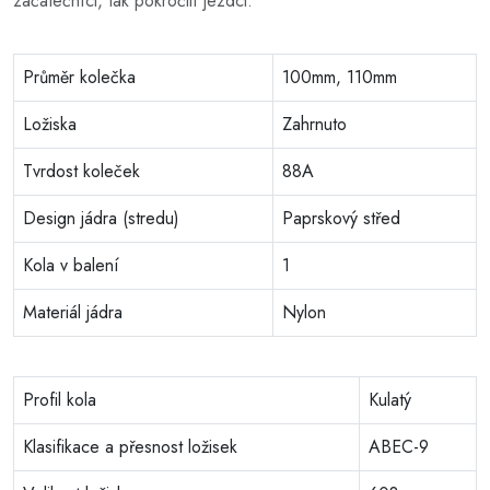
začátečníci, tak pokročilí jezdci.
Průměr kolečka
100mm, 110mm
Ložiska
Zahrnuto
Tvrdost koleček
88A
Design jádra (stredu)
Paprskový střed
Kola v balení
1
Materiál jádra
Nylon
Profil kola
Kulatý
Klasifikace a přesnost ložisek
ABEC-9