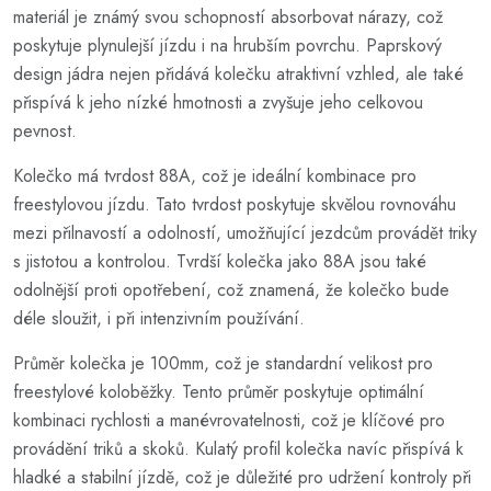
materiál je známý svou schopností absorbovat nárazy, což
poskytuje plynulejší jízdu i na hrubším povrchu. Paprskový
design jádra nejen přidává kolečku atraktivní vzhled, ale také
přispívá k jeho nízké hmotnosti a zvyšuje jeho celkovou
pevnost.
Kolečko má tvrdost 88A, což je ideální kombinace pro
freestylovou jízdu. Tato tvrdost poskytuje skvělou rovnováhu
mezi přilnavostí a odolností, umožňující jezdcům provádět triky
s jistotou a kontrolou. Tvrdší kolečka jako 88A jsou také
odolnější proti opotřebení, což znamená, že kolečko bude
déle sloužit, i při intenzivním používání.
Průměr kolečka je 100mm, což je standardní velikost pro
freestylové koloběžky. Tento průměr poskytuje optimální
kombinaci rychlosti a manévrovatelnosti, což je klíčové pro
provádění triků a skoků. Kulatý profil kolečka navíc přispívá k
hladké a stabilní jízdě, což je důležité pro udržení kontroly při