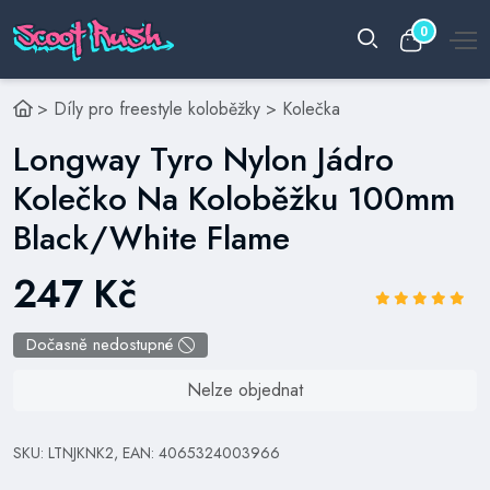
0
>
Díly pro freestyle koloběžky
>
Kolečka
Longway Tyro Nylon Jádro
Kolečko Na Koloběžku 100mm
Black/White Flame
247 Kč
Dočasně nedostupné
Nelze objednat
SKU: LTNJKNK2, EAN: 4065324003966