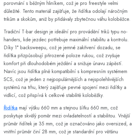
porovnání s běžným hliníkem, což je pro freestyle velmi
důležité. Tento materiál zajišťuje, že řidítka odolají náročným
trikům a skokům, aniž by přidávaly zbytečnou váhu koloběžce.
Tradiční T-bar design je ideální pro provádění triků typu no-
handers, kde jezdec potřebuje maximální stabilitu a kontrolu.
Díky 1° backsweepu, což je jemné zakřivení dozadu, se
řidítka přizpůsobují přirozené poloze rukou, což zvyšuje
komfort při dlouhodobém ježdění a snižuje únavu zápěstí.
Navíc jsou řidítka plně kompatibilní s kompresním systémem
SCS, což je jeden z nejpopulárnějších a nejspolehlivějších
systémů na trhu, který zajišťuje pevné spojení mezi řidítky a
vidlicí, což přispívá k celkové stabilitě koloběžky.
Řidítka
mají výšku 660 mm a stejnou šířku 660 mm, což
poskytuje skvělý poměr mezi ovladatelností a stabilitou. Vnější
průměr řidítek je 35 mm, což je označováno jako oversized, a
vnitřní průměr činí 28 mm, což je standardní pro většinu