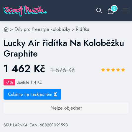
0
>
Díly pro freestyle koloběžky
>
Řidítka
Lucky Air řidítka Na Koloběžku
Graphite
1 462 Kč
1 576 Kč
-7%
Ušetříte 114 Kč
Čekáme na naskladnění
Nelze objednat
SKU: LARNK4, EAN: 688201091593