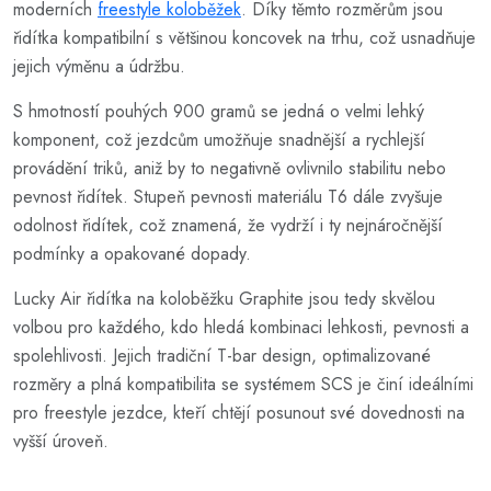
moderních
freestyle koloběžek
. Díky těmto rozměrům jsou
řidítka kompatibilní s většinou koncovek na trhu, což usnadňuje
jejich výměnu a údržbu.
S hmotností pouhých 900 gramů se jedná o velmi lehký
komponent, což jezdcům umožňuje snadnější a rychlejší
provádění triků, aniž by to negativně ovlivnilo stabilitu nebo
pevnost řidítek. Stupeň pevnosti materiálu T6 dále zvyšuje
odolnost řidítek, což znamená, že vydrží i ty nejnáročnější
podmínky a opakované dopady.
Lucky Air řidítka na koloběžku Graphite jsou tedy skvělou
volbou pro každého, kdo hledá kombinaci lehkosti, pevnosti a
spolehlivosti. Jejich tradiční T-bar design, optimalizované
rozměry a plná kompatibilita se systémem SCS je činí ideálními
pro freestyle jezdce, kteří chtějí posunout své dovednosti na
vyšší úroveň.