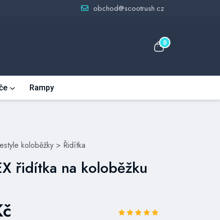
obchod@scootrush.cz
0
če
Rampy
eestyle koloběžky
>
Řidítka
X řidítka na koloběžku
Kč