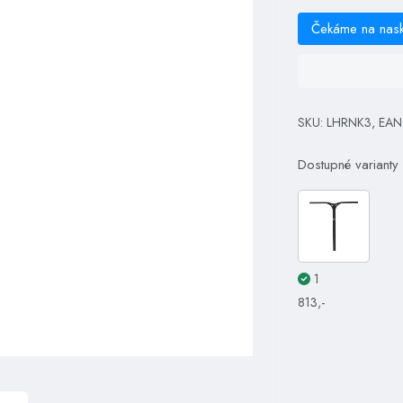
Čekáme na nas
SKU: LHRNK3, EAN
Dostupné varianty
1
813,-