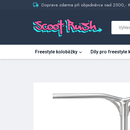
Doprava zdarma při objednávce nad 2500,- 
Freestyle koloběžky
Díly pro freestyle