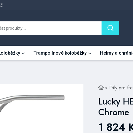
Kč
 koloběžky
Trampolínové koloběžky
Helmy a chráni
>
Díly pro fr
Lucky HE
Chrome
1 824 