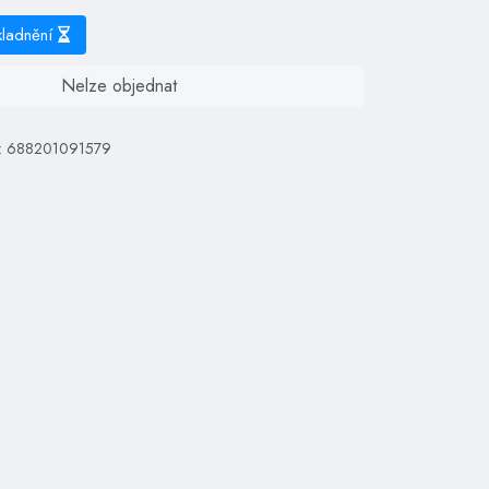
kladnění
Nelze objednat
: 688201091579