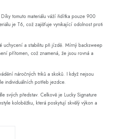
. Díky tomuto materiálu váží řidítka pouze 900
álu je T6, což zajišťuje vynikající odolnost proti
é uchycení a stabilitu při jízdě. Mírný backsweep
 není přítomen, což znamená, že jsou rovná a
ovádění náročných triků a skoků. I když nejsou
e individuálních potřeb jezdce.
dle svých představ. Celkově je Lucky Signature
estyle koloběžku, která poskytují skvělý výkon a