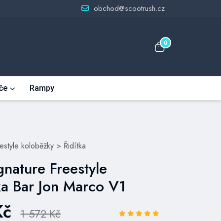
obchod@scootrush.cz
0
če
Rampy
eestyle koloběžky
>
Řidítka
gnature Freestyle
a Bar Jon Marco V1
Kč
1 572 Kč