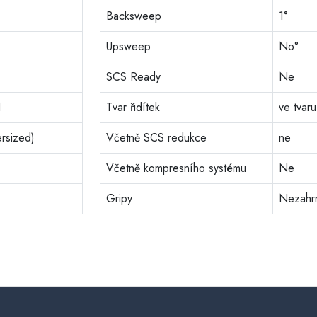
Backsweep
1°
Upsweep
No°
SCS Ready
Ne
1
Tvar řidítek
ve tvaru
rsized)
Včetně SCS redukce
ne
Včetně kompresního systému
Ne
Gripy
Nezahr