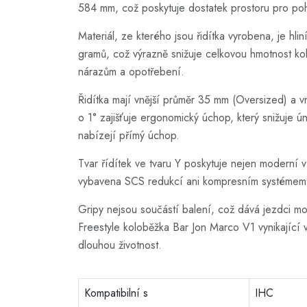
584 mm, což poskytuje dostatek prostoru pro po
Materiál, ze kterého jsou řidítka vyrobena, je hl
gramů, což výrazně snižuje celkovou hmotnost kolo
nárazům a opotřebení.
Řidítka mají vnější průměr 35 mm (Oversized) a vn
o 1° zajišťuje ergonomický úchop, který snižuje 
nabízejí přímý úchop.
Tvar řídítek ve tvaru Y poskytuje nejen moderní v
vybavena SCS redukcí ani kompresním systémem, j
Gripy nejsou součástí balení, což dává jezdci mo
Freestyle koloběžka Bar Jon Marco V1 vynikající vo
dlouhou životnost.
Kompatibilní s
IHC