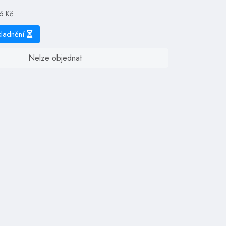
26 Kč
kladnění
Nelze objednat