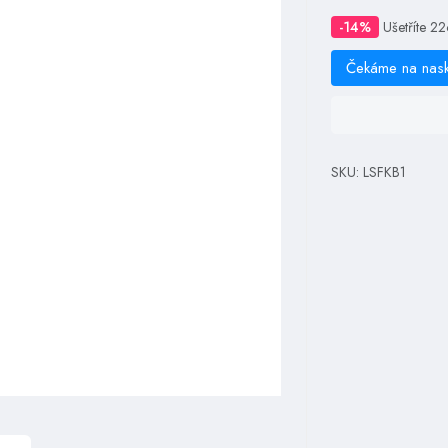
-14%
Ušetříte 2
Čekáme na nas
SKU: LSFKB1