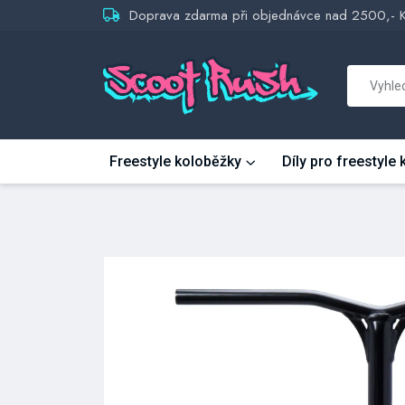
Doprava zdarma při objednávce nad 2500,- 
Freestyle koloběžky
Díly pro freestyle