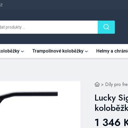
Kč
 koloběžky
Trampolínové koloběžky
Helmy a chráni
>
Díly pro fr
Lucky Si
koloběžk
1 346 