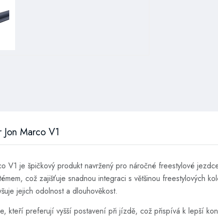
r Jon Marco V1
 V1 je špičkový produkt navržený pro náročné freestylové jezdce, 
ystémem, což zajišťuje snadnou integraci s většinou freestylových k
vyšuje jejich odolnost a dlouhověkost.
kteří preferují vyšší postavení při jízdě, což přispívá k lepší kontr