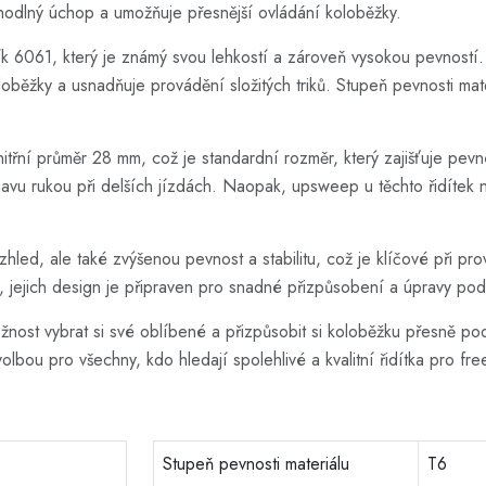
hodlný úchop a umožňuje přesnější ovládání koloběžky.
iník 6061, který je známý svou lehkostí a zároveň vysokou pevností
běžky a usnadňuje provádění složitých triků. Stupeň pevnosti materi
itřní průměr 28 mm, což je standardní rozměr, který zajišťuje pevn
únavu rukou při delších jízdách. Naopak, upsweep u těchto řidítek
zhled, ale také zvýšenou pevnost a stabilitu, což je klíčové při pr
ejich design je připraven pro snadné přizpůsobení a úpravy podl
žnost vybrat si své oblíbené a přizpůsobit si koloběžku přesně po
lbou pro všechny, kdo hledají spolehlivé a kvalitní řidítka pro fre
Stupeň pevnosti materiálu
T6