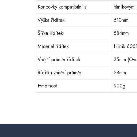
Koncovky kompatibilní s
hliníkovými
Výška řídítek
610mm
Šířka řídítek
584mm
Material řídítek
Hliník 606
Vnější průměr řídítek
35mm (Ove
Řídítka vnitřní průměr
28mm
Hmotnost
900g