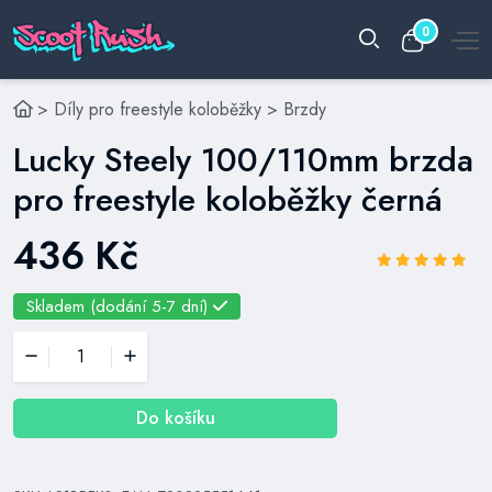
0
>
Díly pro freestyle koloběžky
>
Brzdy
Lucky Steely 100/110mm brzda
pro freestyle koloběžky černá
436 Kč
Skladem (dodání 5-7 dní)
Do košíku