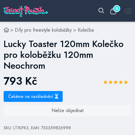
0
>
Díly pro freestyle koloběžky
>
Kolečka
Lucky Toaster 120mm Kolečko
pro koloběžku 120mm
Neochrom
793 Kč
Čekáme na naskladnění
Nelze objednat
SKU: LT1KPK3, EAN: 753359826998