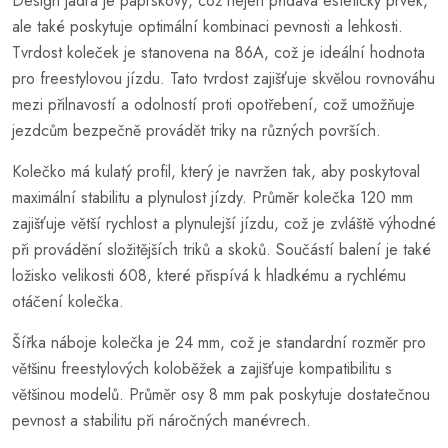
Design jádra je paprskový, což nejen přidává estetický prvek,
ale také poskytuje optimální kombinaci pevnosti a lehkosti.
Tvrdost koleček je stanovena na 86A, což je ideální hodnota
pro freestylovou jízdu. Tato tvrdost zajišťuje skvělou rovnováhu
mezi přilnavostí a odolností proti opotřebení, což umožňuje
jezdcům bezpečně provádět triky na různých površích.
Kolečko má kulatý profil, který je navržen tak, aby poskytoval
maximální stabilitu a plynulost jízdy. Průměr kolečka 120 mm
zajišťuje větší rychlost a plynulejší jízdu, což je zvláště výhodné
při provádění složitějších triků a skoků. Součástí balení je také
ložisko velikosti 608, které přispívá k hladkému a rychlému
otáčení kolečka.
Šířka náboje kolečka je 24 mm, což je standardní rozměr pro
většinu freestylových koloběžek a zajišťuje kompatibilitu s
většinou modelů. Průměr osy 8 mm pak poskytuje dostatečnou
pevnost a stabilitu při náročných manévrech.