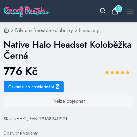
0
>
Díly pro freestyle koloběžky
>
Headsety
Native Halo Headset Koloběžka
Černá
776 Kč
Čekáme na naskladnění
Nelze objednat
SKU: NHHK1, EAN: 791689419121
Dostupné varianty