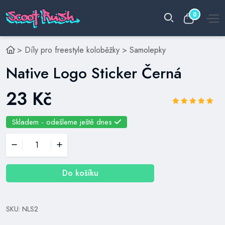
0
>
Díly pro freestyle koloběžky
>
Samolepky
Native Logo Sticker Černá
23 Kč
Skladem - odešleme ještě dnes
Do košíku
SKU: NLS2