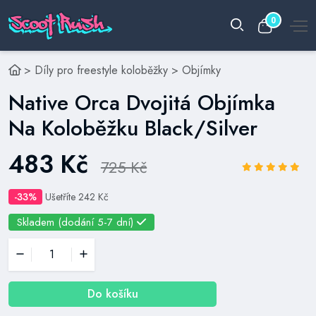
0
>
Díly pro freestyle koloběžky
>
Objímky
Native Orca Dvojitá Objímka
Na Koloběžku Black/Silver
483 Kč
725 Kč
-33%
Ušetříte 242 Kč
Skladem (dodání 5-7 dní)
Do košíku