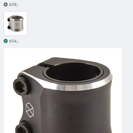
608,-
604,-