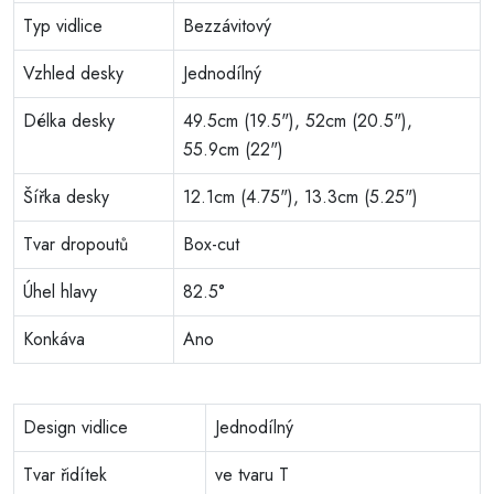
Typ vidlice
Bezzávitový
Vzhled desky
Jednodílný
Délka desky
49.5cm (19.5"), 52cm (20.5"),
55.9cm (22")
Šířka desky
12.1cm (4.75"), 13.3cm (5.25")
Tvar dropoutů
Box-cut
Úhel hlavy
82.5°
Konkáva
Ano
Design vidlice
Jednodílný
Tvar řidítek
ve tvaru T