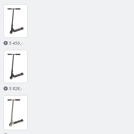
5 456,-
5 828,-