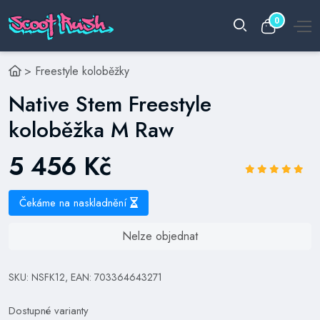
0
>
Freestyle koloběžky
Native Stem Freestyle
koloběžka M Raw
5 456 Kč
Čekáme na naskladnění
Nelze objednat
SKU: NSFK12, EAN: 703364643271
Dostupné varianty