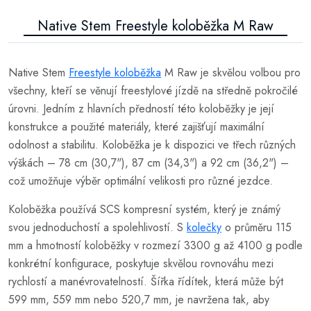
Native Stem Freestyle koloběžka M Raw
Native Stem
Freestyle koloběžka
M Raw je skvělou volbou pro
všechny, kteří se věnují freestylové jízdě na středně pokročilé
úrovni. Jedním z hlavních předností této koloběžky je její
konstrukce a použité materiály, které zajišťují maximální
odolnost a stabilitu. Koloběžka je k dispozici ve třech různých
výškách – 78 cm (30,7"), 87 cm (34,3") a 92 cm (36,2") –
což umožňuje výběr optimální velikosti pro různé jezdce.
Koloběžka používá SCS kompresní systém, který je známý
svou jednoduchostí a spolehlivostí. S
kolečky
o průměru 115
mm a hmotností koloběžky v rozmezí 3300 g až 4100 g podle
konkrétní konfigurace, poskytuje skvělou rovnováhu mezi
rychlostí a manévrovatelností. Šířka řídítek, která může být
599 mm, 559 mm nebo 520,7 mm, je navržena tak, aby