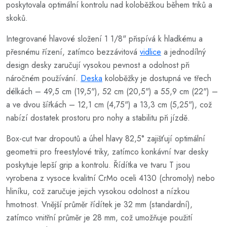
poskytovala optimální kontrolu nad koloběžkou během triků a
skoků.
Integrované hlavové složení 1 1/8" přispívá k hladkému a
přesnému řízení, zatímco bezzávitová
vidlice
a jednodílný
design desky zaručují vysokou pevnost a odolnost při
náročném používání.
Deska
koloběžky je dostupná ve třech
délkách – 49,5 cm (19,5"), 52 cm (20,5") a 55,9 cm (22") –
a ve dvou šířkách – 12,1 cm (4,75") a 13,3 cm (5,25"), což
nabízí dostatek prostoru pro nohy a stabilitu při jízdě.
Box-cut tvar dropoutů a úhel hlavy 82,5° zajišťují optimální
geometrii pro freestylové triky, zatímco konkávní tvar desky
poskytuje lepší grip a kontrolu. Řídítka ve tvaru T jsou
vyrobena z vysoce kvalitní CrMo oceli 4130 (chromoly) nebo
hliníku, což zaručuje jejich vysokou odolnost a nízkou
hmotnost. Vnější průměr řídítek je 32 mm (standardní),
zatímco vnitřní průměr je 28 mm, což umožňuje použití