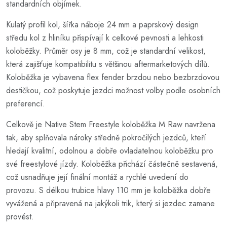
standardních objímek.
Kulatý profil kol, šířka náboje 24 mm a paprskový design
středu kol z hliníku přispívají k celkové pevnosti a lehkosti
koloběžky. Průměr osy je 8 mm, což je standardní velikost,
která zajišťuje kompatibilitu s většinou aftermarketových dílů.
Koloběžka je vybavena flex fender brzdou nebo bezbrzdovou
destičkou, což poskytuje jezdci možnost volby podle osobních
preferencí.
Celkově je Native Stem Freestyle koloběžka M Raw navržena
tak, aby splňovala nároky středně pokročilých jezdců, kteří
hledají kvalitní, odolnou a dobře ovladatelnou koloběžku pro
své freestylové jízdy. Koloběžka přichází částečně sestavená,
což usnadňuje její finální montáž a rychlé uvedení do
provozu. S délkou trubice hlavy 110 mm je koloběžka dobře
vyvážená a připravená na jakýkoli trik, který si jezdec zamane
provést.