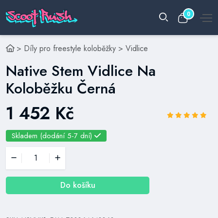
0
>
Díly pro freestyle koloběžky
>
Vidlice
Native Stem Vidlice Na
Koloběžku Černá
1 452 Kč
Skladem (dodání 5-7 dní)
Do košíku