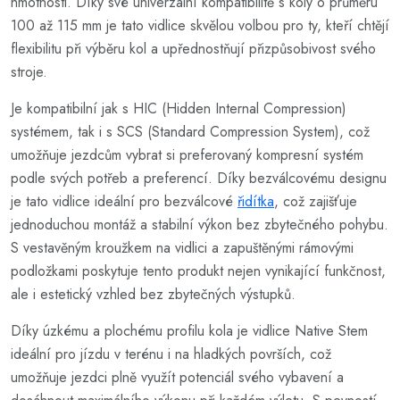
hmotnosti. Díky své univerzální kompatibilitě s koly o průměru
100 až 115 mm je tato vidlice skvělou volbou pro ty, kteří chtějí
flexibilitu při výběru kol a upřednostňují přizpůsobivost svého
stroje.
Je kompatibilní jak s HIC (Hidden Internal Compression)
systémem, tak i s SCS (Standard Compression System), což
umožňuje jezdcům vybrat si preferovaný kompresní systém
podle svých potřeb a preferencí. Díky bezválcovému designu
je tato vidlice ideální pro bezválcové
řidítka
, což zajišťuje
jednoduchou montáž a stabilní výkon bez zbytečného pohybu.
S vestavěným kroužkem na vidlici a zapuštěnými rámovými
podložkami poskytuje tento produkt nejen vynikající funkčnost,
ale i estetický vzhled bez zbytečných výstupků.
Díky úzkému a plochému profilu kola je vidlice Native Stem
ideální pro jízdu v terénu i na hladkých površích, což
umožňuje jezdci plně využít potenciál svého vybavení a