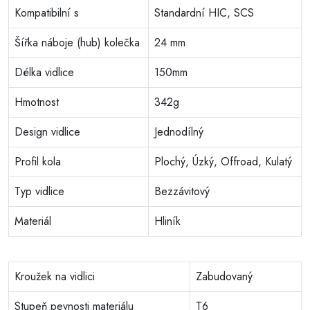
Kompatibilní s
Standardní HIC, SCS
Šířka náboje (hub) kolečka
24 mm
Délka vidlice
150mm
Hmotnost
342g
Design vidlice
Jednodílný
Profil kola
Plochý, Úzký, Offroad, Kulatý
Typ vidlice
Bezzávitový
Materiál
Hliník
Kroužek na vidlici
Zabudovaný
Stupeň pevnosti materiálu
T6