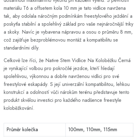
dosáhnout maximálního výkonu při každém výletu. S pevností
materiálu T6 a offsetem kola 10 mm je tato vidlice navržena
tak, aby odolala náročným podmínkám freestylového ježdění a
poskytla stabilní a spolehlivý základ pro vaše nejnáročnější triky
a skoky. Navíc je vybavena nápravou a osou o průměru 8 mm,
což zajišťuje bezproblémovou montáž a kompatibilitu se
standardními díly.
Celkově lze říci, že Native Stem Vidlice Na Koloběžku Černá
je vynikající volbou pro pokročilé jezdce, kteří hledají
spolehlivou, výkonnou a dobře navrženou vidlici pro své
freestylové eskapády. S její univerzální kompatibilitou, lehkou
konstrukcí a odolností vůči nárokům terénu představuje tento
produkt skvělou investici pro každého nadšence freestyle
koloběžkování.
Průměr kolečka
100mm, 110mm, 115mm