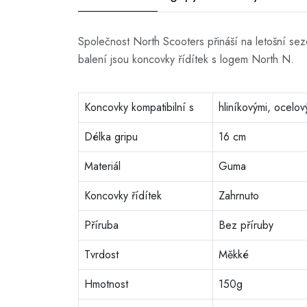
Společnost North Scooters přináší na letošní se
balení jsou koncovky řídítek s logem North N.
Koncovky kompatibilní s
hliníkovými, ocelov
Délka gripu
16 cm
Materiál
Guma
Koncovky řídítek
Zahrnuto
Příruba
Bez příruby
Tvrdost
Měkké
Hmotnost
150g