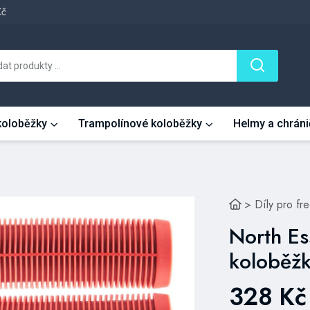
Kč
 koloběžky
Trampolínové koloběžky
Helmy a chráni
>
Díly pro fr
North Ess
koloběžk
328 Kč