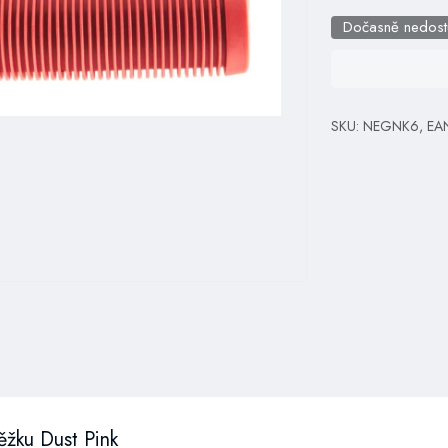
Dočasně nedos
SKU: NEGNK6, EA
běžku Dust Pink