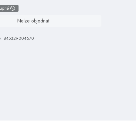
tupné
Nelze objednat
N: 845329004670