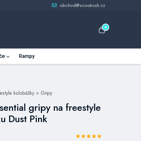
obchod@scootrush.cz
0
če
Rampy
eestyle koloběžky
>
Gripy
ential gripy na freestyle
u Dust Pink