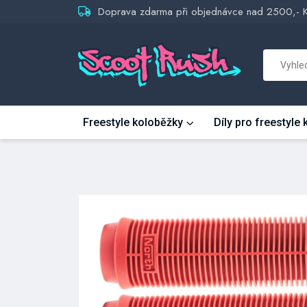
Doprava zdarma při objednávce nad 2500,- 
Freestyle koloběžky
Díly pro freestyle