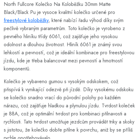
North Fullcore Kolečko Na Koloběžku 30mm Matte
Black/Black Pu je vysoce kvalitní kolečko určené pro
freestylové koloběžky
, které nabízí řadu výhod díky svým
pečlivě vybraným parametrům. Toto kolečko je vyrobeno z
pevného hliníku třídy 6061, což zajišťuje jeho vysokou
odolnost a dlouhou životnost. Hliník 6061 je známý svou
lehkostí a pevností, což je ideální kombinace pro freestylovou
jízdu, kde je třeba balancovat mezi pevností a hmotností
komponentů.
Kolečko je vybaveno gumou s vysokým odskokem, což
přispívá k vynikající odezvě při jízdě. Díky vysokému odskoku
se kolečko snadno vrací do původní polohy po každém
nárazu, což zajišťuje hladkou a plynulou jízdu. Tvrdost koleček
je 88A, což je optimální tvrdost pro kombinaci přilnavosti a
rychlosti. Tato tvrdost umožňuje jezdcům provádět triky a skoky
s jistotou, že kolečko dobře přilne k povrchu, aniž by se příliš
rychle opotřebovávalo.