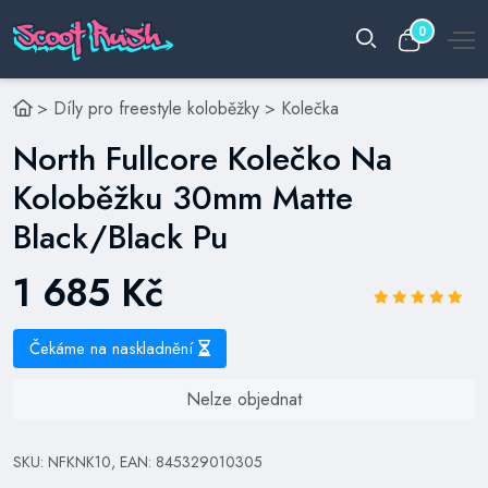
0
>
Díly pro freestyle koloběžky
>
Kolečka
North Fullcore Kolečko Na
Koloběžku 30mm Matte
Black/Black Pu
1 685 Kč
Čekáme na naskladnění
Nelze objednat
SKU: NFKNK10, EAN: 845329010305