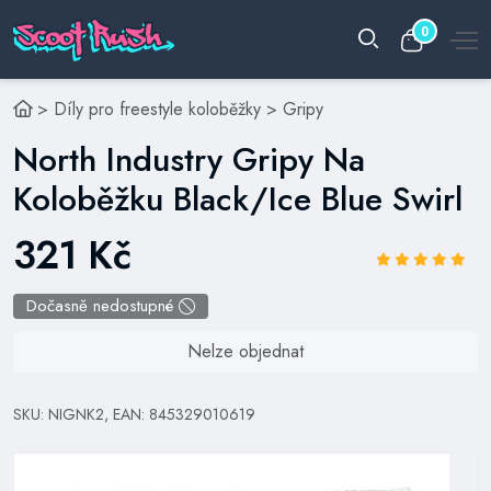
0
>
Díly pro freestyle koloběžky
>
Gripy
North Industry Gripy Na
Koloběžku Black/Ice Blue Swirl
321 Kč
Dočasně nedostupné
Nelze objednat
SKU: NIGNK2, EAN: 845329010619