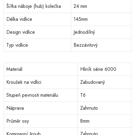
Šířka náboje (hub) kolečka
24 mm
Délka vidlice
145mm
Design vidlice
Jednodílný
Typ vidlice
Bezzávitový
Materiál
Hliník série 6000
Kroužek na vidlici
Zabudovaný
Stupeň pevnosti materiálu
T6
Náprava
Zahrnuto
Průměr osy
8mm
Kompresní šroub
Zahrnuto