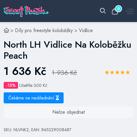
0
>
Díly pro freestyle koloběžky
>
Vidlice
North LH Vidlice Na Koloběžku
Peach
1 636 Kč
1 936 Kč
-15%
Ušetříte 300 Kč
Čekáme na naskladnění
Nelze objednat
SKU: NLVNK2, EAN: 845329008487