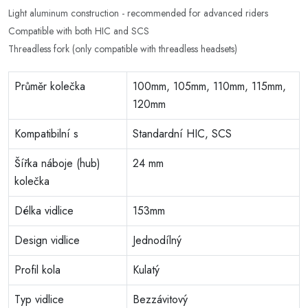
Light aluminum construction - recommended for advanced riders
Compatible with both HIC and SCS
Threadless fork (only compatible with threadless headsets)
Průměr kolečka
100mm, 105mm, 110mm, 115mm,
120mm
Kompatibilní s
Standardní HIC, SCS
Šířka náboje (hub)
24 mm
kolečka
Délka vidlice
153mm
Design vidlice
Jednodílný
Profil kola
Kulatý
Typ vidlice
Bezzávitový