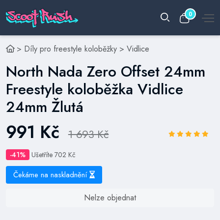
0
>
Díly pro freestyle koloběžky
>
Vidlice
North Nada Zero Offset 24mm
Freestyle koloběžka Vidlice
24mm Žlutá
991 Kč
1 693 Kč
-41%
Ušetříte 702 Kč
Čekáme na naskladnění
Nelze objednat