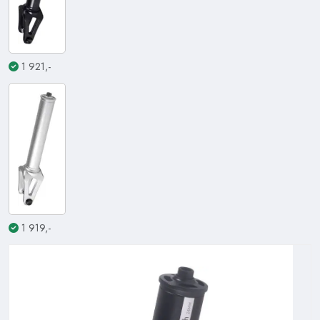
1 921,-
1 919,-