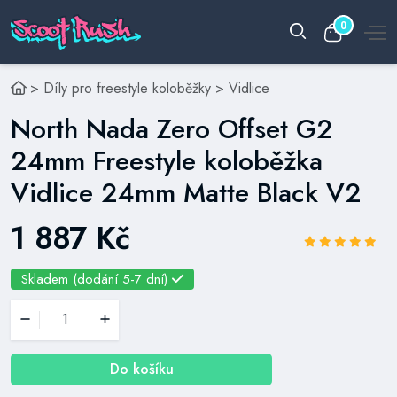
0
>
Díly pro freestyle koloběžky
>
Vidlice
North Nada Zero Offset G2
24mm Freestyle koloběžka
Vidlice 24mm Matte Black V2
1 887 Kč
Skladem (dodání 5-7 dní)
Do košíku