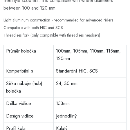
freestyle scooters. It is compatible with wheel diameters
between 100 and 120 mm.
Light aluminum construction - recommended for advanced riders
Compatible with both HIC and SCS
Threadless fork (only compatible with threadless headsets)
Průměr kolečka
100mm, 105mm, 110mm, 115mm,
120mm
Kompatibilní s
Standardní HIC, SCS
Šířka náboje (hub)
24, 30 mm
kolečka
Délka vidlice
153mm
Design vidlice
Jednodílný
Profil kola
Kulatý