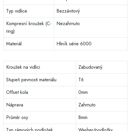
Typ vidlice
Bezzávitový
Kompresní kroužek (C-
Nezahrnuto
ring)
Materiál
Hliník série 6000
Kroužek na vidlici
Zabudovaný
Stupeň pevnosti materiálu
T6
Offset kola
0mm
Náprava
Zahrnuto
Průměr osy
8mm
Typ rámových podložek
Washer/podložky