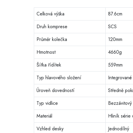
Celková výška
87.6cm
Druh komprese
SCS
Průměr kolečka
120mm
Hmotnost
4660g
Šířka řídítek
559mm
Typ hlavového složení
Integrované
Úroveň dovedností
Středně pokr
Typ vidlice
Bezzávitový
Materiál
Hliník séri
Vzhled desky
Jednodílný