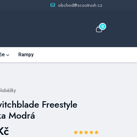
obchod@scootrush.cz
0
če
Rampy
oloběžky
itchblade Freestyle
ka Modrá
Kč