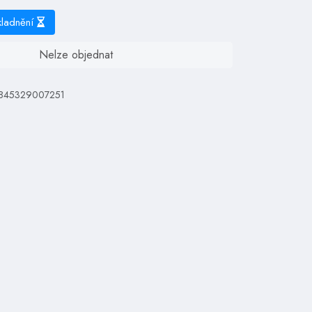
kladnění
Nelze objednat
 845329007251