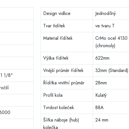
Design vidlice
Jednodílný
Tvar řidítek
ve tvaru T
Material řídítek
CrMo ocel 4130
(chromoly)
Výška řídítek
622mm
Vnější průměr řídítek
32mm (Standard)
 1 1/8"
Řídítka vnitřní průměr
28mm
očilí
Profil kola
Kulatý
Tvrdost koleček
88A
e 6000
Šířka náboje (hub)
24 mm
kolečka