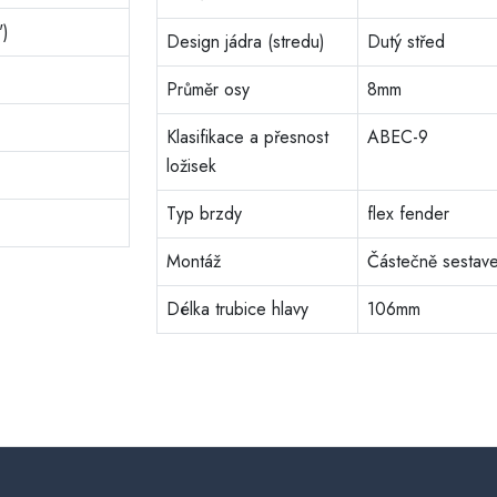
")
Design jádra (stredu)
Dutý střed
Průměr osy
8mm
Klasifikace a přesnost
ABEC-9
ložisek
Typ brzdy
flex fender
Montáž
Částečně sestav
Délka trubice hlavy
106mm