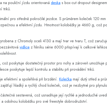
 a na pouliční jízdu orientovaná
deska
s box-cut dropout designem n
 triků.
mální pro středně pokročilé jezdce. S průměrem koleček 120 mm a 
 bezpečnou a efektivní jízdu. Hmotnost koloběžky je 4660 g, což pos
yrobena z Chromoly oceli 4130 a mají tvar ve tvaru T, což zaručuj
 bezzávitová
vidlice
z hliníku série 6000 přispívají k celkové lehko
polehlivost.
což poskytuje dostatečný prostor pro nohy a zároveň umožňuje prová
sce poskytuje lepší kontrolu a stabilitu při provádění triků.
e efektivní a spolehlivá při brzdění.
Kolečka
mají dutý střed a prů
zajišťují hladký a rychlý chod koleček, což je nezbytné pro plynulo
částečně sestavená, což usnadňuje její rychlé a jednoduché uved
tní a odolnou koloběžku pro své freestyle dobrodružství.