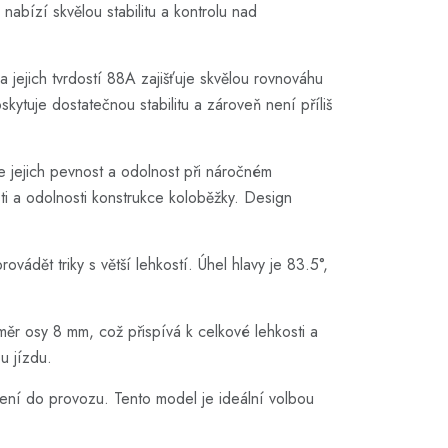
abízí skvělou stabilitu a kontrolu nad
jejich tvrdostí 88A zajišťuje skvělou rovnováhu
kytuje dostatečnou stabilitu a zároveň není příliš
e jejich pevnost a odolnost při náročném
sti a odolnosti konstrukce koloběžky. Design
dět triky s větší lehkostí. Úhel hlavy je 83.5°,
měr osy 8 mm, což přispívá k celkové lehkosti a
u jízdu.
ení do provozu. Tento model je ideální volbou