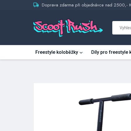
Doprava zdarma při objednávce nad 2500,- 
Freestyle koloběžky
Díly pro freestyle