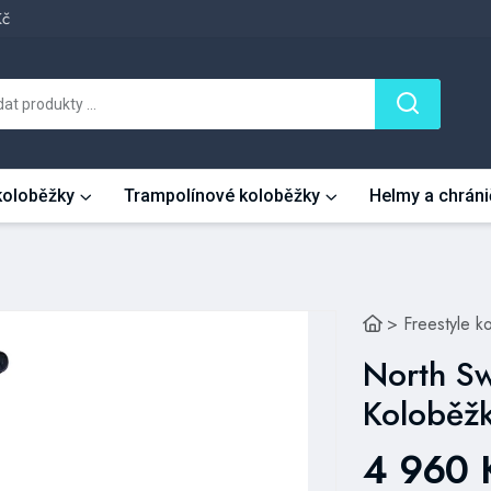
Kč
 koloběžky
Trampolínové koloběžky
Helmy a chráni
>
Freestyle k
North Sw
Koloběž
4 960 