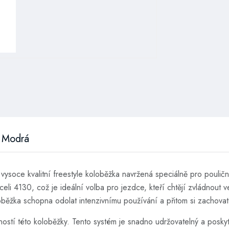
a Modrá
ysoce kvalitní freestyle koloběžka navržená speciálně pro pouličn
 4130, což je ideální volba pro jezdce, kteří chtějí zvládnout vel
loběžka schopna odolat intenzivnímu používání a přitom si zachovat 
stí této koloběžky. Tento systém je snadno udržovatelný a poskytu