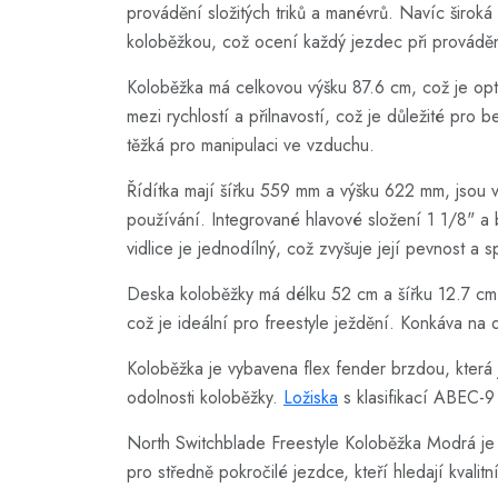
provádění složitých triků a manévrů. Navíc široká
koloběžkou, což ocení každý jezdec při provádění
Koloběžka má celkovou výšku 87.6 cm, což je opti
mezi rychlostí a přilnavostí, což je důležité pro
těžká pro manipulaci ve vzduchu.
Řídítka mají šířku 559 mm a výšku 622 mm, jsou v
používání. Integrované hlavové složení 1 1/8" a
vidlice je jednodílný, což zvyšuje její pevnost a s
Deska koloběžky má délku 52 cm a šířku 12.7 cm, 
což je ideální pro freestyle ježdění. Konkáva na de
Koloběžka je vybavena flex fender brzdou, která j
odolnosti koloběžky.
Ložiska
s klasifikací ABEC-9 
North Switchblade Freestyle Koloběžka Modrá je 
pro středně pokročilé jezdce, kteří hledají kvali