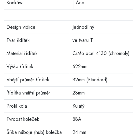
Konkáva
Ano
Design vidlice
Jednodílný
Tvar řidítek
ve tvaru T
Material řídítek
CrMo ocel 4130 (chromoly)
Výška řídítek
622mm
Vnější průměr řídítek
32mm (Standard)
Řídítka vnitřní průměr
28mm
Profil kola
Kulatý
Tvrdost koleček
88A
Šířka náboje (hub) kolečka
24 mm