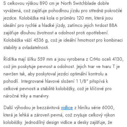
S celkovou výškou 890 cm je North Switchblade dobře
vyvážená, což zajišťuje pohodlnou jízdu pro středně pokročilé
jezdce. Koloběžka má kola o průměru 120 mm, která jsou
ideální pro rychlé a hladké jízdy, zatímco jejich tvrdost 88A
zajišťuje dlouhou životnost a odolnost proti opotřebení.
Koloběžka váží 4536 g, což je ideální hmotnost pro kombinaci
stability a ovladatelnosti.
Řídítka mají šířku 559 mm a jsou vyrobena z CrMo oceli 4130,
což jim poskytuje pevnost a odolnost. Jejich tvar ve tvaru T je
navržen tak, aby poskytoval jezdci optimální kontrolu a
pohodlí. Integrované hlavové složení 1 1/8" přispívá k
celkové pevnosti a stabilitě koloběžky, což je klíčové pro
náročné triky a manévry.
Další výhodou je bezzávitová
vidlice
z hliníku série 6000,
která je lehká a zároveň pevná, což zvyšuje celkový výkon
koloběžky. Jednodílný design vidlice a desky zajišťuje, že