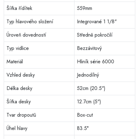
Šířka řídítek
559mm
Typ hlavového složení
Integrované 1 1/8"
Úroveň dovedností
Středně pokročilí
Typ vidlice
Bezzávitový
Materiál
Hliník série 6000
Vzhled desky
Jednodílný
Délka desky
52cm (20.5")
Šířka desky
12.7cm (5")
Tvar dropoutů
Box-cut
Úhel hlavy
83.5°