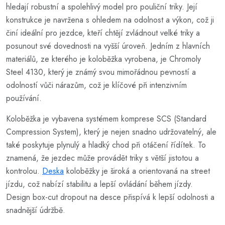
hledají robustní a spolehlivý model pro pouliční triky. Její
konstrukce je navržena s ohledem na odolnost a výkon, což ji
činí ideální pro jezdce, kteří chtějí zvládnout velké triky a
posunout své dovednosti na vyšší úroveň. Jedním z hlavních
materiálů, ze kterého je koloběžka vyrobena, je Chromoly
Steel 4130, který je známý svou mimořádnou pevností a
odolností vůči nárazům, což je klíčové při intenzivním
používání.
Koloběžka je vybavena systémem komprese SCS (Standard
Compression System), který je nejen snadno udržovatelný, ale
také poskytuje plynulý a hladký chod při otáčení řídítek. To
znamená, že jezdec může provádět triky s větší jistotou a
kontrolou.
Deska
koloběžky je široká a orientovaná na street
jízdu, což nabízí stabilitu a lepší ovládání během jízdy.
Design box-cut dropout na desce přispívá k lepší odolnosti a
snadnější údržbě.