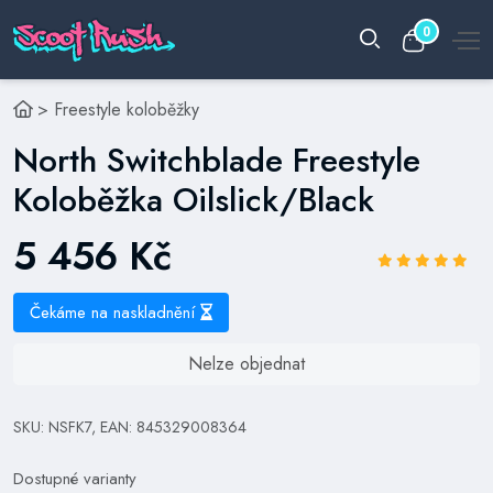
0
>
Freestyle koloběžky
North Switchblade Freestyle
Koloběžka Oilslick/Black
5 456 Kč
Čekáme na naskladnění
Nelze objednat
SKU: NSFK7, EAN: 845329008364
Dostupné varianty