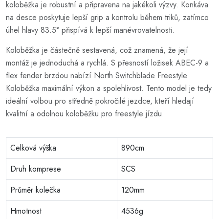
koloběžka je robustní a připravena na jakékoli výzvy. Konkáva
na desce poskytuje lepší grip a kontrolu během triků, zatímco
úhel hlavy 83.5° přispívá k lepší manévrovatelnosti.
Koloběžka je částečně sestavená, což znamená, že její
montáž je jednoduchá a rychlá. S přesností ložisek ABEC-9 a
flex fender brzdou nabízí North Switchblade Freestyle
Koloběžka maximální výkon a spolehlivost. Tento model je tedy
ideální volbou pro středně pokročilé jezdce, kteří hledají
kvalitní a odolnou koloběžku pro freestyle jízdu.
Celková výška
890cm
Druh komprese
SCS
Průměr kolečka
120mm
Hmotnost
4536g