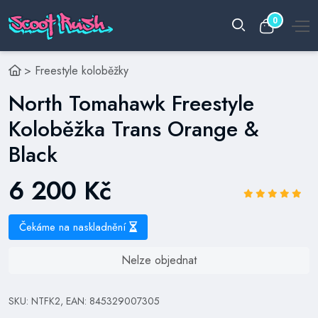
0
>
Freestyle koloběžky
North Tomahawk Freestyle
Koloběžka Trans Orange &
Black
6 200 Kč
Čekáme na naskladnění
Nelze objednat
SKU: NTFK2, EAN: 845329007305