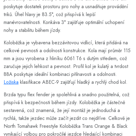
poskytuje dostatek prostoru pro nohy a usnadňuje provádění
triků. Úhel hlavy je 83.5°, což přispívá k lepší
manévrovatelnosti. Konkáva 3° zajišťuje optimální uchopení
nohy a stabilitu během jízdy.
Koloběžka je vybavena bezzávitovou vidlicí, která přidává na
celkové pevnosti a odolnosti konstrukce. Kola mají průměr 115
mm a jsou vyrobena z hliníku 6061 T6 s dutým středem, což
zaručuje jejich lehkost a pevnost. Profil kol je kulatý a tvrdost
88A poskytuje ideální kombinaci přilnavosti a odolnosti.
Ložiska
klasifikace ABEC-9 zajišťují hladký a rychlý chod kol.
Brzda typu flex fender je spolehlivá a snadno použitelná, což
přispívá k bezpečnosti během jízdy. Koloběžka je částečně
sestavená, což znamená, že její montáž je jednoduchá a
rychlá, takže jezdec může začít jezdit co nejdříve. Celkově je
North Tomahawk Freestyle Koloběžka Trans Orange & Black
vynikající volbou pro pokročilé jezdce hledající kombinaci