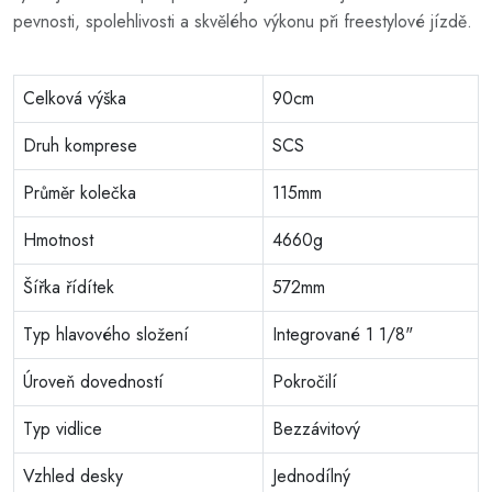
pevnosti, spolehlivosti a skvělého výkonu při freestylové jízdě.
Celková výška
90cm
Druh komprese
SCS
Průměr kolečka
115mm
Hmotnost
4660g
Šířka řídítek
572mm
Typ hlavového složení
Integrované 1 1/8"
Úroveň dovedností
Pokročilí
Typ vidlice
Bezzávitový
Vzhled desky
Jednodílný