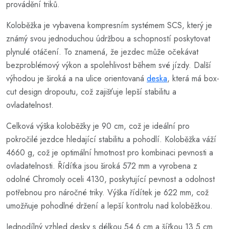
provádění triků.
Koloběžka je vybavena kompresním systémem SCS, který je
známý svou jednoduchou údržbou a schopností poskytovat
plynulé otáčení. To znamená, že jezdec může očekávat
bezproblémový výkon a spolehlivost během své jízdy. Další
výhodou je široká a na ulice orientovaná
deska
, která má box-
cut design dropoutu, což zajišťuje lepší stabilitu a
ovladatelnost.
Celková výška koloběžky je 90 cm, což je ideální pro
pokročilé jezdce hledající stabilitu a pohodlí. Koloběžka váží
4660 g, což je optimální hmotnost pro kombinaci pevnosti a
ovladatelnosti. Řídítka jsou široká 572 mm a vyrobena z
odolné Chromoly oceli 4130, poskytující pevnost a odolnost
potřebnou pro náročné triky. Výška řídítek je 622 mm, což
umožňuje pohodlné držení a lepší kontrolu nad koloběžkou.
Jednodílný vzhled desky s délkou 54.6 cm a šířkou 13.5 cm