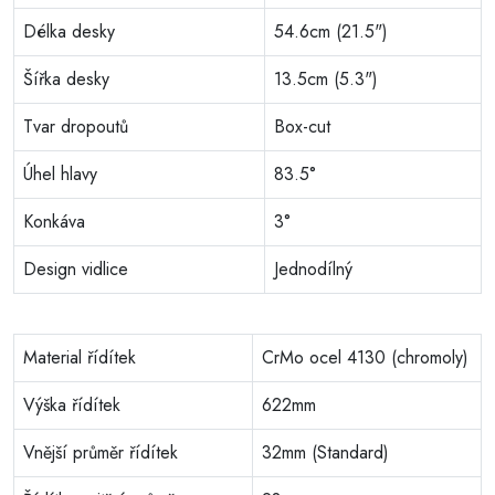
Délka desky
54.6cm (21.5")
Šířka desky
13.5cm (5.3")
Tvar dropoutů
Box-cut
Úhel hlavy
83.5°
Konkáva
3°
Design vidlice
Jednodílný
Material řídítek
CrMo ocel 4130 (chromoly)
Výška řídítek
622mm
Vnější průměr řídítek
32mm (Standard)