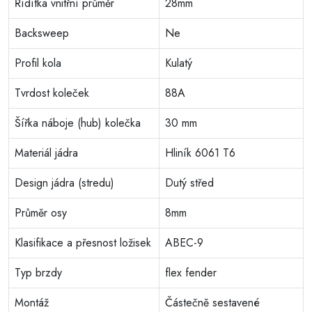
Řídítka vnitřní průměr
28mm
Backsweep
Ne
Profil kola
Kulatý
Tvrdost koleček
88A
Šířka náboje (hub) kolečka
30 mm
Materiál jádra
Hliník 6061 T6
Design jádra (stredu)
Dutý střed
Průměr osy
8mm
Klasifikace a přesnost ložisek
ABEC-9
Typ brzdy
flex fender
Montáž
Částečně sestavené