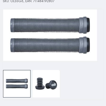
SKU: OLSSG6, EAN: 711484192807