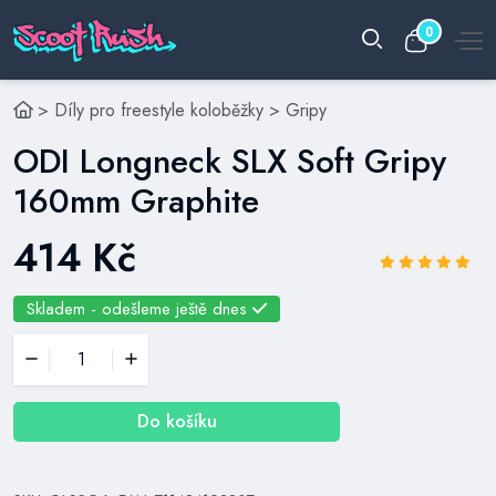
0
>
Díly pro freestyle koloběžky
>
Gripy
ODI Longneck SLX Soft Gripy
160mm Graphite
414 Kč
Skladem - odešleme ještě dnes
Do košíku