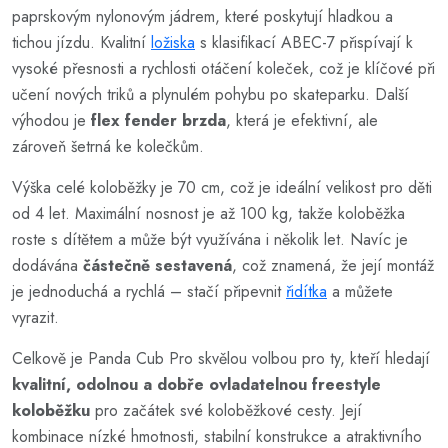
paprskovým nylonovým jádrem, které poskytují hladkou a
tichou jízdu. Kvalitní
ložiska
s klasifikací ABEC-7 přispívají k
vysoké přesnosti a rychlosti otáčení koleček, což je klíčové při
učení nových triků a plynulém pohybu po skateparku. Další
výhodou je
flex fender brzda
, která je efektivní, ale
zároveň šetrná ke kolečkům.
Výška celé koloběžky je 70 cm, což je ideální velikost pro děti
od 4 let. Maximální nosnost je až 100 kg, takže koloběžka
roste s dítětem a může být využívána i několik let. Navíc je
dodávána
částečně sestavená
, což znamená, že její montáž
je jednoduchá a rychlá – stačí připevnit
řidítka
a můžete
vyrazit.
Celkově je Panda Cub Pro skvělou volbou pro ty, kteří hledají
kvalitní, odolnou a dobře ovladatelnou freestyle
koloběžku
pro začátek své koloběžkové cesty. Její
kombinace nízké hmotnosti, stabilní konstrukce a atraktivního