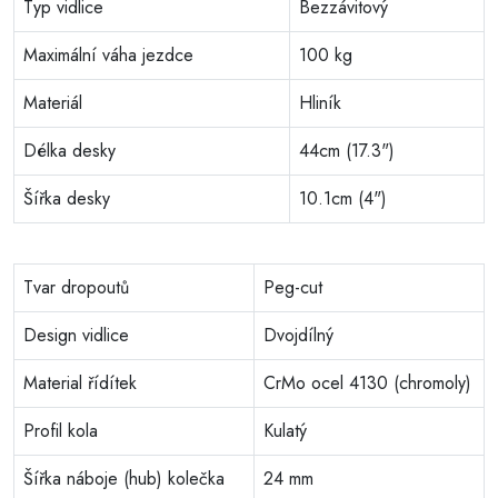
Typ vidlice
Bezzávitový
Maximální váha jezdce
100 kg
Materiál
Hliník
Délka desky
44cm (17.3")
Šířka desky
10.1cm (4")
Tvar dropoutů
Peg-cut
Design vidlice
Dvojdílný
Material řídítek
CrMo ocel 4130 (chromoly)
Profil kola
Kulatý
Šířka náboje (hub) kolečka
24 mm