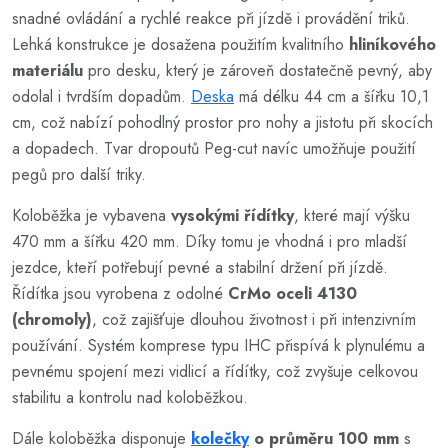
snadné ovládání a rychlé reakce při jízdě i provádění triků.
Lehká konstrukce je dosažena použitím kvalitního
hliníkového
materiálu
pro desku, který je zároveň dostatečně pevný, aby
odolal i tvrdším dopadům.
Deska
má délku 44 cm a šířku 10,1
cm, což nabízí pohodlný prostor pro nohy a jistotu při skocích
a dopadech. Tvar dropoutů Peg-cut navíc umožňuje použití
pegů pro další triky.
Koloběžka je vybavena
vysokými řídítky
, které mají výšku
470 mm a šířku 420 mm. Díky tomu je vhodná i pro mladší
jezdce, kteří potřebují pevné a stabilní držení při jízdě.
Řídítka jsou vyrobena z odolné
CrMo oceli 4130
(chromoly)
, což zajišťuje dlouhou životnost i při intenzivním
používání. Systém komprese typu IHC přispívá k plynulému a
pevnému spojení mezi vidlicí a řídítky, což zvyšuje celkovou
stabilitu a kontrolu nad koloběžkou.
Dále koloběžka disponuje
kolečky
o průměru 100 mm
s