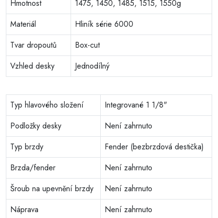
Hmotnost
1475, 1450, 1485, 1515, 1550g
Materiál
Hliník série 6000
Tvar dropoutů
Box-cut
Vzhled desky
Jednodílný
Typ hlavového složení
Integrované 1 1/8"
Podložky desky
Není zahrnuto
Typ brzdy
Fender (bezbrzdová destička)
Brzda/fender
Není zahrnuto
Šroub na upevnění brzdy
Není zahrnuto
Náprava
Není zahrnuto