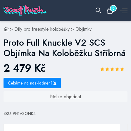
0
>
Díly pro freestyle koloběžky
>
Objímky
Proto Full Knuckle V2 SCS
Objímka Na Koloběžku Stříbrná
2 479 Kč
Čekáme na naskladnění
Nelze objednat
SKU: PFKVSONK4