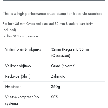
This is a high performance quad clamp for freestyle scooters.
Fits both 35 mm Oversized bars and 32 mm Standard bars (shim
included)
Built-in SCS compression
Vnitřní průměr objímky
32mm (Regular), 35mm
(Oversized)
Velikost objímky
Quad (čtverná)
Redukce (Shim)
Zahrnuto
Hmotnost
360g
Včetně kompresního
SCS
systému