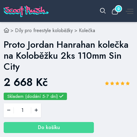
0
>
Díly pro freestyle koloběžky
>
Kolečka
Proto Jordan Hanrahan kolečka
na Koloběžku 2ks 110mm Sin
City
2 668 Kč
Skladem (dodání 5-7 dní)
Do košíku