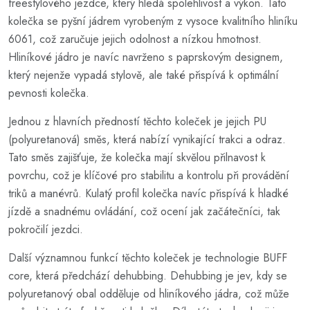
freestylového jezdce, který hledá spolehlivost a výkon. Tato
kolečka se pyšní jádrem vyrobeným z vysoce kvalitního hliníku
6061, což zaručuje jejich odolnost a nízkou hmotnost.
Hliníkové jádro je navíc navrženo s paprskovým designem,
který nejenže vypadá stylově, ale také přispívá k optimální
pevnosti kolečka.
Jednou z hlavních předností těchto koleček je jejich PU
(polyuretanová) směs, která nabízí vynikající trakci a odraz.
Tato směs zajišťuje, že kolečka mají skvělou přilnavost k
povrchu, což je klíčové pro stabilitu a kontrolu při provádění
triků a manévrů. Kulatý profil kolečka navíc přispívá k hladké
jízdě a snadnému ovládání, což ocení jak začátečníci, tak
pokročilí jezdci.
Další významnou funkcí těchto koleček je technologie BUFF
core, která předchází dehubbing. Dehubbing je jev, kdy se
polyuretanový obal odděluje od hliníkového jádra, což může