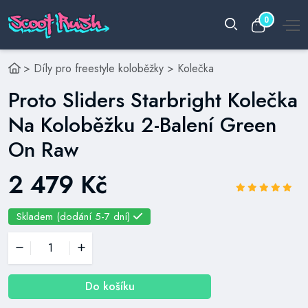
0
>
Díly pro freestyle koloběžky
>
Kolečka
Proto Sliders Starbright Kolečka
Na Koloběžku 2-Balení Green
On Raw
2 479 Kč
Skladem (dodání 5-7 dní)
Do košíku