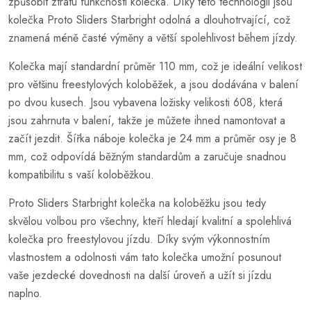
způsobit ztrátu funkčnosti kolečka. Díky této technologii jsou
kolečka Proto Sliders Starbright odolná a dlouhotrvající, což
znamená méně časté výměny a větší spolehlivost během jízdy.
Kolečka mají standardní průměr 110 mm, což je ideální velikost
pro většinu freestylových koloběžek, a jsou dodávána v balení
po dvou kusech. Jsou vybavena ložisky velikosti 608, která
jsou zahrnuta v balení, takže je můžete ihned namontovat a
začít jezdit. Šířka náboje kolečka je 24 mm a průměr osy je 8
mm, což odpovídá běžným standardům a zaručuje snadnou
kompatibilitu s vaší koloběžkou.
Proto Sliders Starbright kolečka na koloběžku jsou tedy
skvělou volbou pro všechny, kteří hledají kvalitní a spolehlivá
kolečka pro freestylovou jízdu. Díky svým výkonnostním
vlastnostem a odolnosti vám tato kolečka umožní posunout
vaše jezdecké dovednosti na další úroveň a užít si jízdu
naplno.